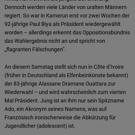
Embed
Dennoch werden viele Länder von uralten Männern
regiert. So war in Kamerun erst vor zwei Wochen der
Cloudinary
92-jährige Paul Biya als Präsident wiedergewählt
worden – allerdings erkennt das Oppositionsbündnis
Flickr
das Wahlergebnis nicht an und spricht von
Embed
„flagranten Fälschungen“.
Newsletter2go
An diesem Samstag stellt sich nun in Côte d’Ivoire
Embed
(früher in Deutschland als Elfenbeinkünste bekannt)
der 83-jährige Alassane Dramane Ouattara zur
Podigee
Wiederwahl – und wird wahrscheinlich zum vierten
Embed
Mal Präsident. Jung ist an ihm nur sein Spitzname
Ado, ein Akronym seines Namens, was auf
D.Vinci
Französisch ironischerweise die Abkürzung für
Embed
Jugendlicher (adolescent) ist.