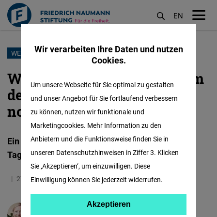
EN
M
öf
Wir verarbeiten Ihre Daten und nutzen
Direkt
WESTAFRIKA
Cookies.
zum
Wahl in Côte d’Ivoire: Warum
Inhalt
Um unsere Webseite für Sie optimal zu gestalten
der Generationenkonflikt
und unser Angebot für Sie fortlaufend verbessern
noch nicht ausbricht
zu können, nutzen wir funktionale und
Marketingcookies. Mehr Information zu den
Anbietern und die Funktionsweise finden Sie in
Ein Gastbeitrag von Alexandra Heldt im
unseren Datenschutzhinweisen in Ziffer 3. Klicken
Tagesspiegel.
Sie ‚Akzeptieren‘, um einzuwilligen. Diese
27.10.2025
3.9 Minuten
Western Africa
Einwilligung können Sie jederzeit widerrufen.
Akzeptieren
Akzeptieren
Alexandra Heldt