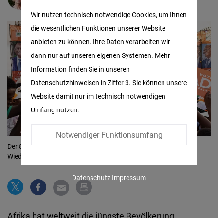
Matomo
Wir nutzen technisch notwendige Cookies, um Ihnen
die wesentlichen Funktionen unserer Website
Facebook
anbieten zu können. Ihre Daten verarbeiten wir
Embed
dann nur auf unseren eigenen Systemen. Mehr
Information finden Sie in unseren
Twitter
Datenschutzhinweisen in Ziffer 3. Sie können unsere
Embed
Website damit nur im technisch notwendigen
Umfang nutzen.
Instagram
Embed
Notwendiger Funktionsumfang
Der 83-jährige Alassane Dramane Ouattara stellt sich zur
Youtube
Wiederwahl auf.
© picture alliance / SIPA | Sophie Garcia
Embed
Datenschutz
Impressum
Google
Maps
Afrika hat weltweit die jüngste Bevölkerung.