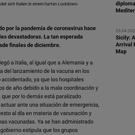
diploma
Flickr
det sich Italien in einem harten Lockdown.
Mediter
Embed
tado por la pandemia de coronavirus hace
Newsletter2go
25.04.20
les devastadoras. La tan esperada
Embed
Sicily: 
Arrival 
esde finales de diciembre.
Map
Podigee
gó a Italia, al igual que a Alemania y a
Embed
ía del lanzamiento de la vacuna en los
 accidentado, ya que los hospitales
D.Vinci
s de año debido a la mala coordinación y
Embed
s, que por lo demás está paralizado
 actuar ante una situación de emergencia,
Typeform
 puesto al día en materia de vacunación y
Embed
onas vacunadas. Ya se han administrado
 gobierno estipula que los grupos