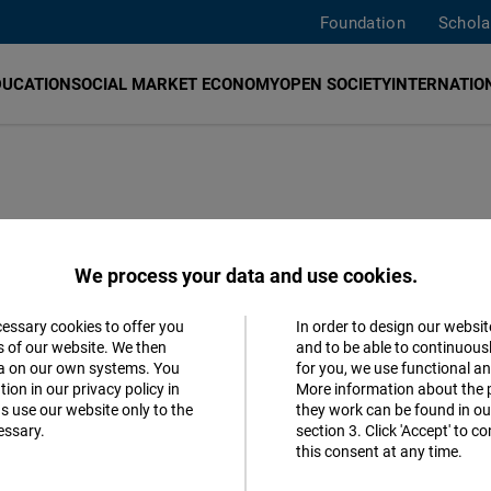
Foundation
Schola
DUCATION
SOCIAL MARKET ECONOMY
OPEN SOCIETY
INTERNATION
 en Italia:
We process your data and use cookies.
populismo
cessary cookies to offer you
In order to design our websit
Accept
s of our website. We then
and to be able to continuous
ta on our own systems. You
for you, we use functional a
Matomo
terranean Dialogue
ion in our privacy policy in
English
German
More information about the 
s use our website only to the
they work can be found in our
essary.
section 3. Click 'Accept' to 
Facebook
this consent at any time.
Embed