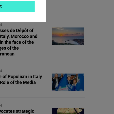
t
ON TOPIC
24
sses de Dépôt of
 Italy, Morocco and
in the face of the
ges of the
rranean
24
 of Populism in Italy
 Role of the Media
24
vocates strategic