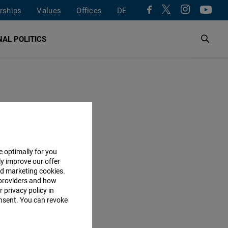
rships
Values
Offices
DE
AL POLITICS
e optimally for you
ly improve our offer
nd marketing cookies.
providers and how
 privacy policy in
consent. You can revoke