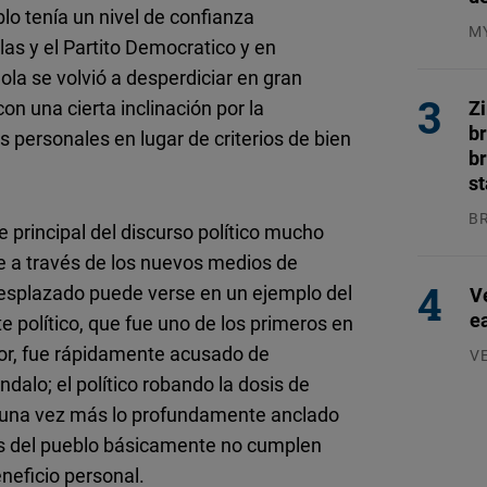
blo tenía un nivel de confianza
M
las y el Partito Democratico y en
04
 ola se volvió a desperdiciar en gran
on una cierta inclinación por la
Z
b
s personales en lugar de criterios de bien
br
s
B
e principal del discurso político mucho
04
e a través de los nuevos medios de
esplazado puede verse en un ejemplo del
V
e
 político, que fue uno de los primeros en
or, fue rápidamente acusado de
V
07
dalo; el político robando la dosis de
 una vez más lo profundamente anclado
tes del pueblo básicamente no cumplen
eneficio personal.