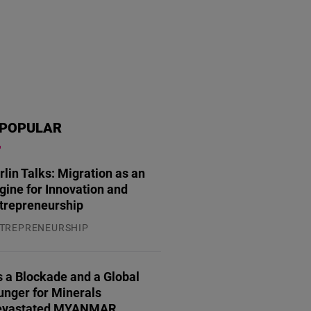
POPULAR
rlin Talks: Migration as an
gine for Innovation and
trepreneurship
TREPRENEURSHIP
.07.2026
 a Blockade and a Global
unger for Minerals
evastated MYANMAR