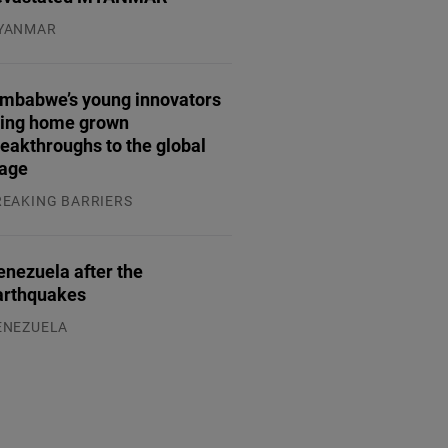
YANMAR
.08.2026
imbabwe’s young innovators
ring home grown
eakthroughs to the global
tage
REAKING BARRIERS
.08.2026
enezuela after the
arthquakes
ENEZUELA
.08.2026