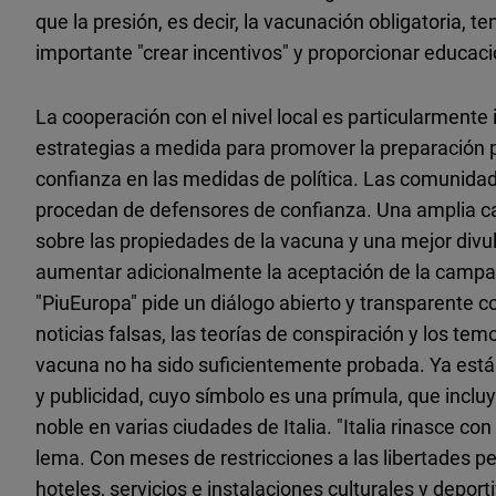
que la presión, es decir, la vacunación obligatoria, t
importante "crear incentivos" y proporcionar educac
La cooperación con el nivel local es particularmente 
estrategias a medida para promover la preparación pa
confianza en las medidas de política. Las comunida
procedan de defensores de confianza. Una amplia cap
sobre las propiedades de la vacuna y una mejor divu
aumentar adicionalmente la aceptación de la campaña
"PiuEuropa" pide un diálogo abierto y transparente c
noticias falsas, las teorías de conspiración y los te
vacuna no ha sido suficientemente probada. Ya es
y publicidad, cuyo símbolo es una prímula, que incl
noble en varias ciudades de Italia. "Italia rinasce con u
lema. Con meses de restricciones a las libertades pe
hoteles, servicios e instalaciones culturales y depor