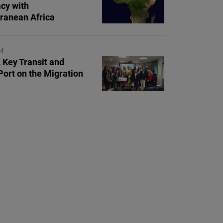
cy with
ranean Africa
24
A Key Transit and
Port on the Migration