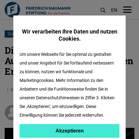
EN
M
öf
Wir verarbeiten Ihre Daten und nutzen
Direkt
TÜRKEI BULLETIN
Cookies.
zum
Die wirtschaftlichen
Inhalt
Um unsere Webseite für Sie optimal zu gestalten
Auswirkungen der türkischen
und unser Angebot für Sie fortlaufend verbessern
Erdbeben
zu können, nutzen wir funktionale und
Marketingcookies. Mehr Information zu den
Anbietern und die Funktionsweise finden Sie in
04.04.2023
3.1 Minuten
Türkei
unseren Datenschutzhinweisen in Ziffer 3. Klicken
Sie ‚Akzeptieren‘, um einzuwilligen. Diese
Emre Deliveli
Einwilligung können Sie jederzeit widerrufen.
Akzeptieren
Akzeptieren