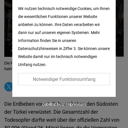
Matomo
Wir nutzen technisch notwendige Cookies, um Ihnen
die wesentlichen Funktionen unserer Website
Facebook
anbieten zu können. Ihre Daten verarbeiten wir
Embed
dann nur auf unseren eigenen Systemen. Mehr
Information finden Sie in unseren
Twitter
Datenschutzhinweisen in Ziffer 3. Sie können unsere
Embed
Website damit nur im technisch notwendigen
Die Provinz Hatay wurden von verheerenden Erdbeben
Umfang nutzen.
Instagram
heimgesucht.
© picture alliance / AA | Ozge Elif Kizil
Embed
Notwendiger Funktionsumfang
Youtube
Embed
Die Erdbeben vom 6. Februar haben den Südosten
Datenschutz
Impressum
der Türkei verwüstet. Die Gesamtzahl der
Google
Todesopfer dürfte weit über der offiziellen Zahl von
Maps
50.096 (Stand 26. März) liegen, da die Vermissten