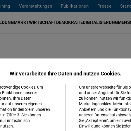
aining
Veranstaltungen
Publikationen
Presse
Stan
ILDUNG
MARKTWIRTSCHAFT
DEMOKRATIE
DIGITALISIERUNG
MENS
 gewinnen
Wir verarbeiten Ihre Daten und nutzen Cookies.
 notwendige Cookies, um
Um unsere Webseite für Sie o
bei den britischen Parlamentswahlen
Akzeptieren
n Funktionen unserer
und unser Angebot für Sie fo
önnen. Ihre Daten
zu können, nutzen wir funkti
Matomo
nur auf unseren eigenen
Marketingcookies. Mehr Info
ation finden Sie in unseren
Anbietern und die Funktionsw
in Ziffer 3. Sie können
unseren Datenschutzhinweisen
Facebook
nur im technisch
Sie ‚Akzeptieren‘, um einzuwil
Embed
nutzen.
Einwilligung können Sie jeder