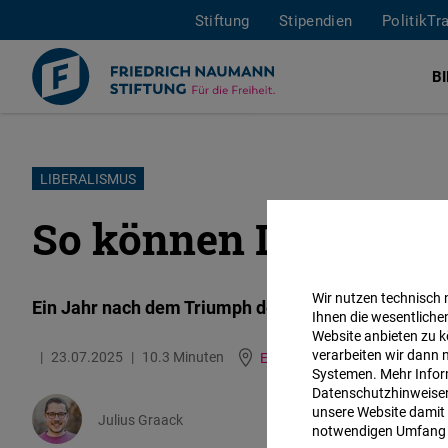
Stiftung
Stipendien
PolitikTr
B
Direkt
LIBERALISMUS
zum
So können Liberale
Inhalt
Wir nutzen technisch
Ein Jahr nach dem Triumph der Liberaldemokraten 
Ihnen die wesentliche
Website anbieten zu k
verarbeiten wir dann 
23.07.2025
10.3 Minuten
Europa
Englisch
Systemen. Mehr Inform
Datenschutzhinweisen 
unsere Website damit 
Julius Graack
notwendigen Umfang 