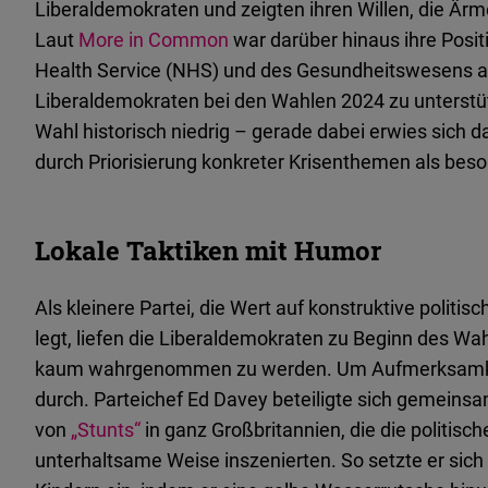
Liberaldemokraten und zeigten ihren Willen, die Är
Laut
More in Common
war darüber hinaus ihre Positi
Health Service (NHS) und des Gesundheitswesens au
Liberaldemokraten bei den Wahlen 2024 zu unterstüt
Wahl historisch niedrig – gerade dabei erwies sich da
durch Priorisierung konkreter Krisenthemen als beso
Lokale Taktiken mit Humor
Als kleinere Partei, die Wert auf konstruktive politis
legt, liefen die Liberaldemokraten zu Beginn des Wah
kaum wahrgenommen zu werden. Um Aufmerksamkeit s
durch. Parteichef Ed Davey beteiligte sich gemeinsa
von
„Stunts“
in ganz Großbritannien, die die politisc
unterhaltsame Weise inszenierten. So setzte er sich