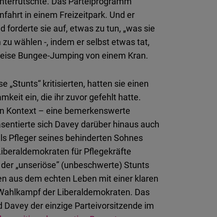
unterrutschte. Das Parteiprogramm
fahrt in einem Freizeitpark. Und er
d forderte sie auf, etwas zu tun, „was sie
 zu wählen -, indem er selbst etwas tat,
sweise Bungee-Jumping von einem Kran.
e „Stunts“ kritisierten, hatten sie einen
keit ein, die ihr zuvor gefehlt hatte.
men Kontext – eine bemerkenswerte
äsentierte sich Davey darüber hinaus auch
als Pfleger seines behinderten Sohnes
iberaldemokraten für Pflegekräfte
 der „unseriöse” (unbeschwerte) Stunts
en aus dem echten Leben mit einer klaren
n Wahlkampf der Liberaldemokraten. Das
 Davey der einzige Parteivorsitzende im