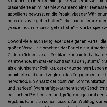
Kindern ein, indem er eine gelbe Wasserrutsche hin
präsentierte er im Interview während einer Teetassen
appellierte bewusst an die Proaktivität der Wähler un
noch nie zuvor getan hatten“ - die Liberaldemokraten
„was er noch nie zuvor getan hatte“ – wie beispiel
Obwohl viele, auch Mitglieder der eigenen Partei, dies
großen Vorteil: sie brachten der Partei die Aufmerksam
Zudem rückten sie die Politik in einen unterhaltsa
Kehrtwende. Im starken Kontrast zu den „Stunts“ pr
als einfühlsamer Politiker, der er aus seinem Leben 
berichtete und damit zugleich das Engagement der L
hervorhob. Ein Ansatz der positiven Kommunikation,
und „seriöse” (wahrhaftige/authentische) Geschicht
politischen Position verband, prägte insgesamt de
Ergebnis kann sich sehen lassen: Am Wahltag war Ed