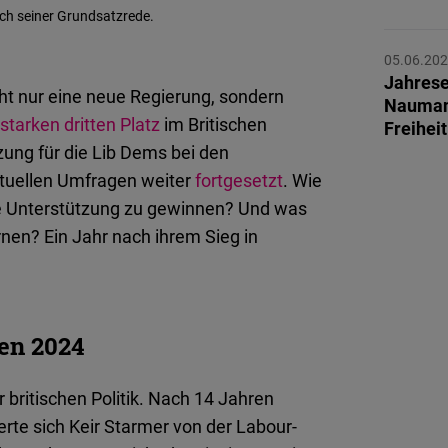
Flickr
ach seiner Grundsatzrede.
Embed
05.06.20
Jahrese
cht nur eine neue Regierung, sondern
Newsletter2go
Naumann
starken dritten Platz
im Britischen
Embed
Freihei
tzung für die Lib Dems bei den
ktuellen Umfragen weiter
fortgesetzt
Podigee
. Wie
ite Unterstützung zu gewinnen? Und was
Embed
rnen? Ein Jahr nach ihrem Sieg in
D.Vinci
Embed
en 2024
Typeform
Embed
 britischen Politik. Nach 14 Jahren
erte sich Keir Starmer von der Labour-