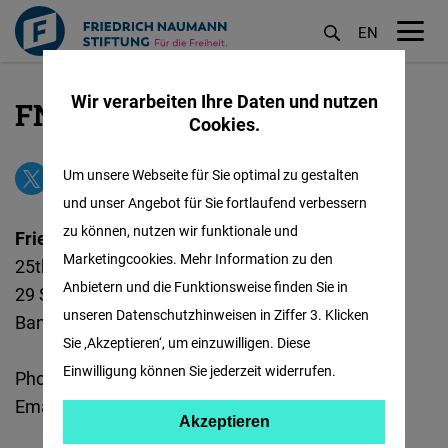
EN
M
öf
Wir verarbeiten Ihre Daten und nutzen
FNF Südost und Ostasien
Direkt
Cookies.
zum
Inhalt
Um unsere Webseite für Sie optimal zu gestalten
und unser Angebot für Sie fortlaufend verbessern
zu können, nutzen wir funktionale und
Friedrich Naumann Foundation for Freedom
Marketingcookies. Mehr Information zu den
25th Floor, BBC Tower
Anbietern und die Funktionsweise finden Sie in
29 Soi 63 Sukhumvit Road
unseren Datenschutzhinweisen in Ziffer 3. Klicken
Bangkok 10110, Thailand
Sie ‚Akzeptieren‘, um einzuwilligen. Diese
Einwilligung können Sie jederzeit widerrufen.
Phone: +66 (0) 2 095 2740
Email:
fnf-bangkok@freiheit.org
Akzeptieren
Akzeptieren