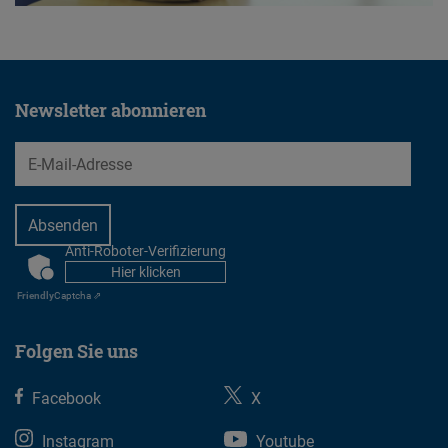
Embed
Cloudinary
Newsletter abonnieren
Flickr
Embed
EMail
Newsletter2go
Embed
Anti-Roboter-Verifizierung
CAPTCHA
Hier klicken
Podigee
Friendly
Captcha ⇗
Embed
Folgen Sie uns
D.Vinci
Facebook
X
Embed
Instagram
Youtube