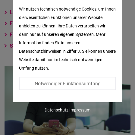
Matomo
Wir nutzen technisch notwendige Cookies, um Ihnen
Like us on Facebook
die wesentlichen Funktionen unserer Website
Facebook
Follow us on Instagram
anbieten zu können. Ihre Daten verarbeiten wir
Embed
Follow us on X
dann nur auf unseren eigenen Systemen. Mehr
Information finden Sie in unseren
Subscribe to our YouTube channel
Twitter
Datenschutzhinweisen in Ziffer 3. Sie können unsere
Embed
Website damit nur im technisch notwendigen
Umfang nutzen.
Instagram
Embed
Notwendiger Funktionsumfang
Youtube
Embed
Datenschutz
Impressum
Google
Maps