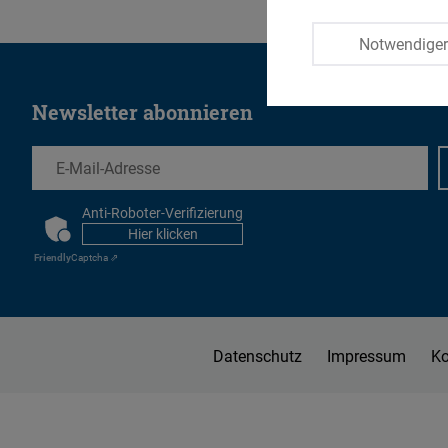
Notwendige
Newsletter abonnieren
EMail
Anti-Roboter-Verifizierung
CAPTCHA
Hier klicken
Friendly
Captcha ⇗
Datenschutz
Impressum
Ko