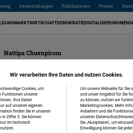
aining
Veranstaltungen
Publikationen
Presse
Stan
ILDUNG
MARKTWIRTSCHAFT
DEMOKRATIE
DIGITALISIERUNG
MENS
Nattipa Chuenpirom
Assistentin der Geschäftsleitung, Regionalbüro
Friedrich Naumann Foundation
Wir verarbeiten Ihre Daten und nutzen Cookies.
nattipa.chuenpirom@freiheit.org
 notwendige Cookies, um
Um unsere Webseite für Sie o
Akzeptieren
n Funktionen unserer
und unser Angebot für Sie fo
önnen. Ihre Daten
zu können, nutzen wir funkti
Matomo
nur auf unseren eigenen
Marketingcookies. Mehr Info
ation finden Sie in unseren
Anbietern und die Funktionsw
in Ziffer 3. Sie können
unseren Datenschutzhinweisen
Facebook
nur im technisch
Sie ‚Akzeptieren‘, um einzuwil
Embed
nutzen.
Einwilligung können Sie jeder