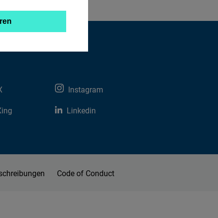
ren
X
Instagram
Xing
Linkedin
schreibungen
Code of Conduct