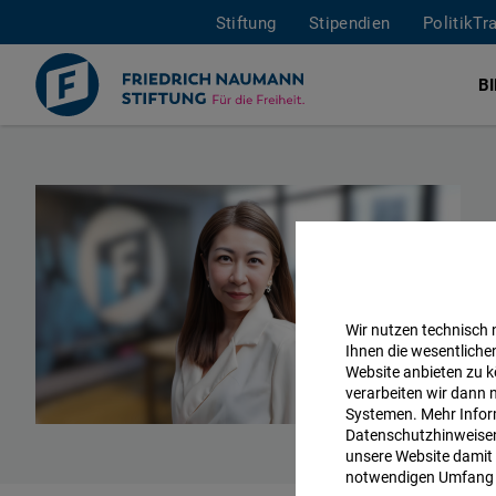
Stiftung
Stipendien
PolitikTr
B
Direkt
zum
Inhalt
Wir nutzen technisch
Ihnen die wesentliche
Website anbieten zu k
verarbeiten wir dann 
Systemen. Mehr Inform
Datenschutzhinweisen 
unsere Website damit 
notwendigen Umfang 