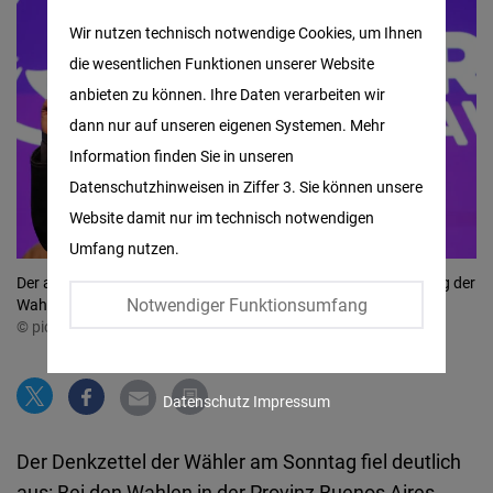
Matomo
Wir nutzen technisch notwendige Cookies, um Ihnen
die wesentlichen Funktionen unserer Website
Facebook
anbieten zu können. Ihre Daten verarbeiten wir
Embed
dann nur auf unseren eigenen Systemen. Mehr
Information finden Sie in unseren
Twitter
Datenschutzhinweisen in Ziffer 3. Sie können unsere
Embed
Website damit nur im technisch notwendigen
Umfang nutzen.
Instagram
Der argentinische Präsident Javier Milei spricht nach Schließung der
Embed
Notwendiger Funktionsumfang
Wahllokale bei den Provinzwahlen in La Plata, Argentinien.
© picture alliance / ASSOCIATED PRESS | Gustavo Garello
Youtube
Embed
Datenschutz
Impressum
Google
Der Denkzettel der Wähler am Sonntag fiel deutlich
Maps
aus: Bei den Wahlen in der Provinz Buenos Aires