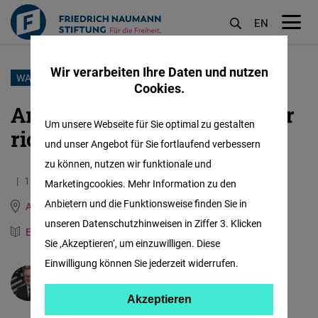
EN
M
öf
Wir verarbeiten Ihre Daten und nutzen
Direkt
WAHLEN IN BUENOS AIRES
Cookies.
zum
Argentinien – Denkzettel zur
Inhalt
Um unsere Webseite für Sie optimal zu gestalten
richtigen Zeit für Milei?
und unser Angebot für Sie fortlaufend verbessern
zu können, nutzen wir funktionale und
10.09.2025
4.2 Minuten
Marketingcookies. Mehr Information zu den
Anbietern und die Funktionsweise finden Sie in
Argentina, Brazil, Paraguay and Uruguay
unseren Datenschutzhinweisen in Ziffer 3. Klicken
Englisch
Spanisch
Sie ‚Akzeptieren‘, um einzuwilligen. Diese
Einwilligung können Sie jederzeit widerrufen.
Dr.
Hans-Dieter Holtzmann
Akzeptieren
Akzeptieren