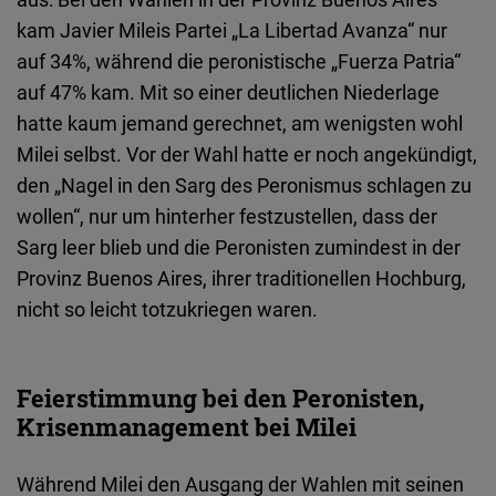
Embed
kam Javier Mileis Partei „La Libertad Avanza“ nur
auf 34%, während die peronistische „Fuerza Patria“
Cloudinary
auf 47% kam. Mit so einer deutlichen Niederlage
hatte kaum jemand gerechnet, am wenigsten wohl
Flickr
Milei selbst. Vor der Wahl hatte er noch angekündigt,
Embed
den „Nagel in den Sarg des Peronismus schlagen zu
wollen“, nur um hinterher festzustellen, dass der
Newsletter2go
Sarg leer blieb und die Peronisten zumindest in der
Embed
Provinz Buenos Aires, ihrer traditionellen Hochburg,
nicht so leicht totzukriegen waren.
Podigee
Embed
Feierstimmung bei den Peronisten,
D.Vinci
Krisenmanagement bei Milei
Embed
Während Milei den Ausgang der Wahlen mit seinen