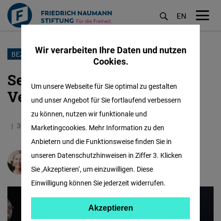
EN
M
öf
Wir verarbeiten Ihre Daten und nutzen
Direkt
BEZIEHUNGEN DURCH AFRIKA-CUP BELASTET
Cookies.
zum
Senegals Premier reist zur
Inhalt
Um unsere Webseite für Sie optimal zu gestalten
Versöhnung nach Marokko
und unser Angebot für Sie fortlaufend verbessern
zu können, nutzen wir funktionale und
30.01.2026
2.9 Minuten
Western Africa
Marketingcookies. Mehr Information zu den
Anbietern und die Funktionsweise finden Sie in
unseren Datenschutzhinweisen in Ziffer 3. Klicken
Alexandra Heldt
Sie ‚Akzeptieren‘, um einzuwilligen. Diese
Einwilligung können Sie jederzeit widerrufen.
Akzeptieren
Akzeptieren