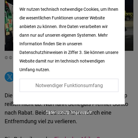
Matomo
Wir nutzen technisch notwendige Cookies, um Ihnen
die wesentlichen Funktionen unserer Website
Facebook
anbieten zu können. Ihre Daten verarbeiten wir
Embed
dann nur auf unseren eigenen Systemen. Mehr
Information finden Sie in unseren
Twitter
Datenschutzhinweisen in Ziffer 3. Sie können unsere
Embed
© © AFP/CARMEN ABD ALI
Website damit nur im technisch notwendigen
Umfang nutzen.
Instagram
Embed
Notwendiger Funktionsumfang
Die Spannungen nach dem Finale beim Afrika-Cup
Youtube
reißen nicht ab. Nun fährt Senegals Premier Sonko
Embed
nach Rabat. Beide Länder hätten durch eine
Datenschutz
Impressum
Entfremdung viel zu verlieren.
Google
Maps