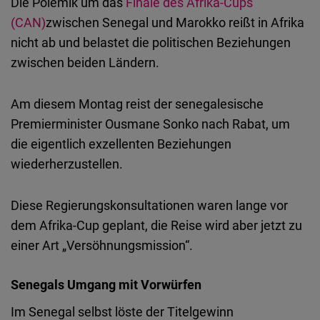
Die Polemik um das
Finale des Afrika-Cups
Embed
(CAN)
zwischen Senegal und Marokko reißt in Afrika
nicht ab und belastet die politischen Beziehungen
Cloudinary
zwischen beiden Ländern.
Flickr
Am diesem Montag reist der senegalesische
Embed
Premierminister Ousmane Sonko nach Rabat, um
die eigentlich exzellenten Beziehungen
Newsletter2go
wiederherzustellen.
Embed
Diese Regierungskonsultationen waren lange vor
Podigee
dem Afrika-Cup geplant, die Reise wird aber jetzt zu
Embed
einer Art „Versöhnungsmission“.
D.Vinci
Senegals Umgang mit Vorwürfen
Embed
Im Senegal selbst löste der Titelgewinn