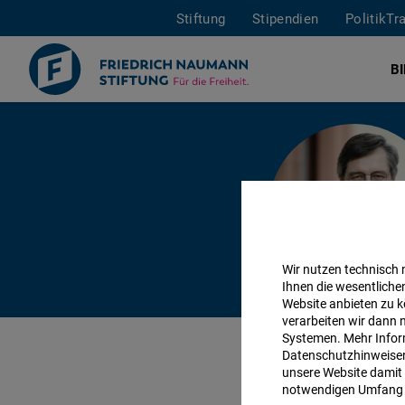
Stiftung
Stipendien
PolitikTr
B
Direkt
zum
Inhalt
Wir nutzen technisch
Ihnen die wesentliche
Website anbieten zu k
verarbeiten wir dann 
Systemen. Mehr Inform
Datenschutzhinweisen 
unsere Website damit 
WAHLEN IN POLEN
notwendigen Umfang 