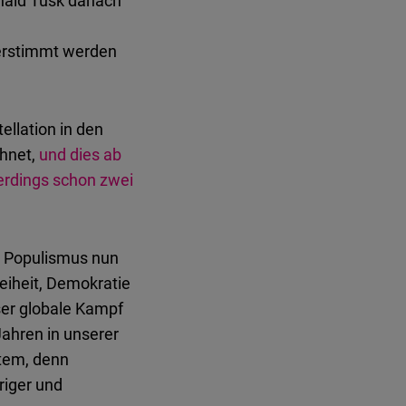
onald Tusk danach
berstimmt werden
ellation in den
hnet,
und dies ab
lerdings schon zwei
n Populismus nun
reiheit, Demokratie
ser globale Kampf
Jahren in unserer
Atem, denn
riger und