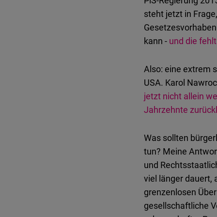
PiS-Regierung 2015
steht jetzt in Frag
Gesetzesvorhaben h
kann -
und die fehl
Also: eine extrem s
USA. Karol Nawrock
jetzt nicht allein 
Jahrzehnte zurück
Was sollten bürger
tun? Meine Antwort 
und Rechtsstaatlic
viel länger dauert,
grenzenlosen Über
gesellschaftliche 