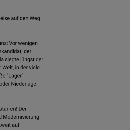
nweise auf den Weg
 uns: Vor wenigen
kandidat, der
a siegte jüngst der
Welt, in der viele
oße "Lager"
oder Niederlage.
starren! Der
nd Modernisierung
tweit auf