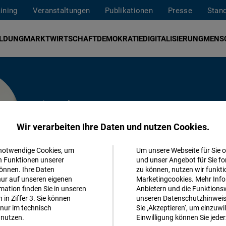
aining
Veranstaltungen
Publikationen
Presse
Stan
ILDUNG
MARKTWIRTSCHAFT
DEMOKRATIE
DIGITALISIERUNG
MENS
Eine Kolumne von
Karl-Heinz Paqué
Wir verarbeiten Ihre Daten und nutzen Cookies.
 notwendige Cookies, um
Um unsere Webseite für Sie o
Akzeptieren
n Funktionen unserer
und unser Angebot für Sie fo
önnen. Ihre Daten
zu können, nutzen wir funkti
Matomo
nur auf unseren eigenen
Marketingcookies. Mehr Info
ation finden Sie in unseren
Anbietern und die Funktionsw
in Ziffer 3. Sie können
unseren Datenschutzhinweisen
Facebook
nur im technisch
Sie ‚Akzeptieren‘, um einzuwil
Embed
nutzen.
Einwilligung können Sie jeder