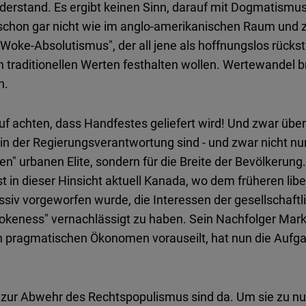
derstand. Es ergibt keinen Sinn, darauf mit Dogmatismu
d schon gar nicht wie im anglo-amerikanischen Raum un
"Woke-Absolutismus", der all jene als hoffnungslos rücks
n traditionellen Werten festhalten wollen. Wertewandel b
n.
auf achten, dass Handfestes geliefert wird! Und zwar über
e in der Regierungsverantwortung sind - und zwar nicht n
en" urbanen Elite, sondern für die Breite der Bevölkerung
ist in dieser Hinsicht aktuell Kanada, wo dem früheren lib
siv vorgeworfen wurde, die Interessen der gesellschaftli
okeness" vernachlässigt zu haben. Sein Nachfolger Mar
 pragmatischen Ökonomen vorauseilt, hat nun die Aufga
 zur Abwehr des Rechtspopulismus sind da. Um sie zu nu