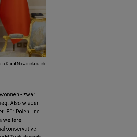
nten Karol Nawrocki nach
gewonnen - zwar
ieg. Also wieder
et. Für Polen und
e weitere
nalkonservativen