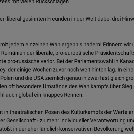
zess mit vielen Rückschlägen.
den liberal gesinnten Freunden in der Welt dabei drei Hi
ht mit jedem einzelnen Wahlergebnis hadern! Erinnern wir
umänien der liberale, pro-europäische Präsidentschafts
nte pro-russische verlor. Bei der Parlamentswahl in Kanad
y, der einige Wochen zuvor noch weit hinten lag. In einer 
Polen und die USA ziemlich genau in zwei fast gleich gr
iden oft besondere Umstände des Wahlkampfs über Sieg 
wohl auch global ein knappes Rennen.
icht in theatralischen Posen des Kulturkampfs der Werte er
er Gesellschaft - zu mehr individueller Verantwortung u
 stößt in der eher ländlich-konservativen Bevölkerung wel