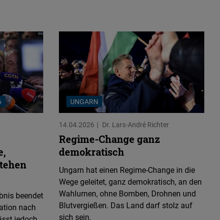
6
UNGARN
14.04.2026
Dr. Lars-André Richter
Regime-Change ganz
e,
demokratisch
stehen
Ungarn hat einen Regime-Change in die
Wege geleitet, ganz demokratisch, an den
Wahlurnen, ohne Bomben, Drohnen und
bnis beendet
Blutvergießen. Das Land darf stolz auf
uation nach
sich sein.
ässt jedoch