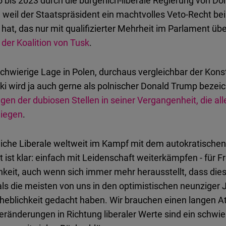
 bis 2023 durch die bürgerlich-liberale Regierung von D
e, weil der Staatspräsident ein machtvolles Veto-Recht bei
at, das nur mit qualifizierter Mehrheit im Parlament ü
t der Koalition von Tusk
.
chwierige Lage in Polen, durchaus vergleichbar der Konst
i wird ja auch gerne als polnischer Donald Trump bezeic
wegen der dubiosen Stellen in seiner Vergangenheit, die al
liegen
.
liche Liberale weltweit im Kampf mit dem autokratische
ist klar: einfach mit Leidenschaft weiterkämpfen - für F
hkeit, auch wenn sich immer mehr herausstellt, dass die
 als die meisten von uns in den optimistischen neunziger 
heblichkeit gedacht haben. Wir brauchen einen langen 
Veränderungen in Richtung liberaler Werte sind ein schwie