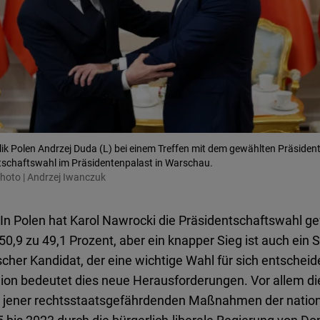
Flickr
Embed
Newsletter2go
Embed
Podigee
Embed
lik Polen Andrzej Duda (L) bei einem Treffen mit dem gewählten Präside
tschaftswahl im Präsidentenpalast in Warschau.
Photo | Andrzej Iwanczuk
D.Vinci
Embed
 In Polen hat Karol Nawrocki die Präsidentschaftswahl 
0,9 zu 49,1 Prozent, aber ein knapper Sieg ist auch ein S
Typeform
scher Kandidat, der eine wichtige Wahl für sich entscheid
Embed
ion bedeutet dies neue Herausforderungen. Vor allem di
l jener rechtsstaatsgefährdenden Maßnahmen der natio