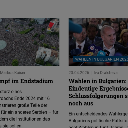
WAHLEN IN BULGARIEN 202
Markus Kaiser
23.04.2026
Iva Dralcheva
mpf im Endstadium
Wahlen in Bulgarien:
Eindeutige Ergebniss
sturz eines
Schlussfolgerungen 
dachs Ende 2024 mit 16
noch aus
trieren große Teile der
für ein anderes Serbien – für
Ein entscheidendes Wahlerge
 dem die Institutionen das
Bulgariens politische Pattsit
sie sollen.
acht Wahlen in fünf Jahren, l