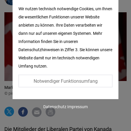
Matomo
Wir nutzen technisch notwendige Cookies, um Ihnen
die wesentlichen Funktionen unserer Website
Facebook
anbieten zu können. Ihre Daten verarbeiten wir
Embed
dann nur auf unseren eigenen Systemen. Mehr
Information finden Sie in unseren
Twitter
Datenschutzhinweisen in Ziffer 3. Sie können unsere
Embed
Website damit nur im technisch notwendigen
Umfang nutzen.
Instagram
Embed
Notwendiger Funktionsumfang
Mark Carney am Wahlabend in Ottawa
Youtube
© picture alliance / Anadolu | Stringer
Embed
Datenschutz
Impressum
Google
Maps
Die Mitglieder der Liberalen Partei von Kanada