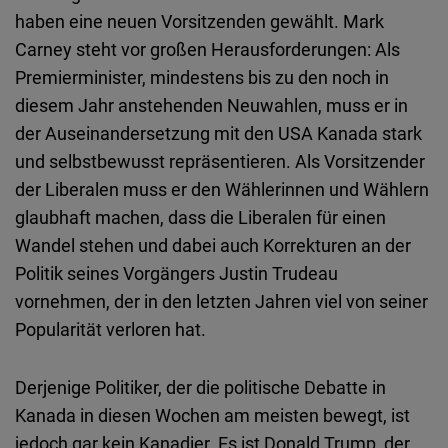
Embed
haben eine neuen Vorsitzenden gewählt. Mark
Carney steht vor großen Herausforderungen: Als
Cloudinary
Premierminister, mindestens bis zu den noch in
diesem Jahr anstehenden Neuwahlen, muss er in
Flickr
der Auseinandersetzung mit den USA Kanada stark
Embed
und selbstbewusst repräsentieren. Als Vorsitzender
der Liberalen muss er den Wählerinnen und Wählern
Newsletter2go
glaubhaft machen, dass die Liberalen für einen
Embed
Wandel stehen und dabei auch Korrekturen an der
Politik seines Vorgängers Justin Trudeau
Podigee
vornehmen, der in den letzten Jahren viel von seiner
Embed
Popularität verloren hat.
D.Vinci
Derjenige Politiker, der die politische Debatte in
Embed
Kanada in diesen Wochen am meisten bewegt, ist
jedoch gar kein Kanadier. Es ist Donald Trump, der