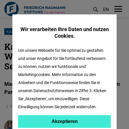
EN
M
öf
Wir verarbeiten Ihre Daten und nutzen
Direkt
KANADA
Cookies.
zum
Kanadas Liberale setzen auf
Inhalt
Um unsere Webseite für Sie optimal zu gestalten
Wirtschaftskompetenz und
und unser Angebot für Sie fortlaufend verbessern
Seriosität
zu können, nutzen wir funktionale und
Marketingcookies. Mehr Information zu den
Anbietern und die Funktionsweise finden Sie in
Mark Carney ist neuer Vorsitzender der Liberalen
unseren Datenschutzhinweisen in Ziffer 3. Klicken
Partei in Kanada
Sie ‚Akzeptieren‘, um einzuwilligen. Diese
10.03.2025
2.3 Minuten
Einwilligung können Sie jederzeit widerrufen.
Akzeptieren
Akzeptieren
Karl-Heinz Paqué