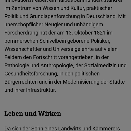
Embed
im Zentrum von Wissen und Kultur, praktischer
Politik und Grundlagenforschung in Deutschland. Mit
Cloudinary
unerschöpflicher Neugier und unbändigem
Forscherdrang hat der am 13. Oktober 1821 im
Flickr
pommerschen Schivelbein geborene Politiker,
Embed
Wissenschaftler und Universalgelehrte auf vielen
Feldern den Fortschritt vorangetrieben, in der
Newsletter2go
Pathologie und Anthropologie, der Sozialmedizin und
Embed
Gesundheitsforschung, in den politischen
Bürgerrechten und in der Modernisierung der Städte
Podigee
und ihrer Infrastruktur.
Embed
D.Vinci
Leben und Wirken
Embed
Da sich der Sohn eines Landwirts und Kämmerers