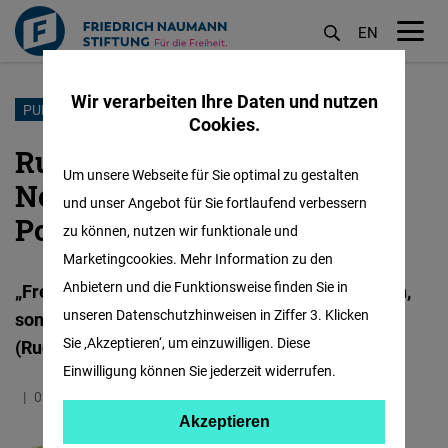
EN
M
öf
Wir verarbeiten Ihre Daten und nutzen
Direkt
PUBLIC HISTORY
Cookies.
zum
Rudolf Virchow – liberaler
Inhalt
Um unsere Webseite für Sie optimal zu gestalten
Netzwerker, Forscher und
und unser Angebot für Sie fortlaufend verbessern
Politiker
zu können, nutzen wir funktionale und
Marketingcookies. Mehr Information zu den
Anbietern und die Funktionsweise finden Sie in
„Freiheit ist nicht die Willkür, beliebig zu handeln,
unseren Datenschutzhinweisen in Ziffer 3. Klicken
sondern die Fähigkeit, vernünftig zu handeln."
Sie ‚Akzeptieren‘, um einzuwilligen. Diese
(Rudolf Virchow)
Einwilligung können Sie jederzeit widerrufen.
05.09.2022
5.3 Minuten
Deutschland
Akzeptieren
Akzeptieren