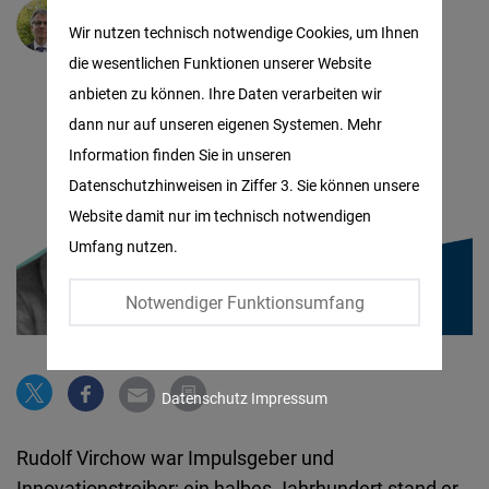
Matomo
Dr.
Wolther von Kieseritzky
Wir nutzen technisch notwendige Cookies, um Ihnen
die wesentlichen Funktionen unserer Website
Facebook
anbieten zu können. Ihre Daten verarbeiten wir
Embed
dann nur auf unseren eigenen Systemen. Mehr
Information finden Sie in unseren
Twitter
Datenschutzhinweisen in Ziffer 3. Sie können unsere
Embed
Website damit nur im technisch notwendigen
Umfang nutzen.
Instagram
Embed
Notwendiger Funktionsumfang
Youtube
Embed
Datenschutz
Impressum
Google
Rudolf Virchow war Impulsgeber und
Maps
Innovationstreiber; ein halbes Jahrhundert stand er