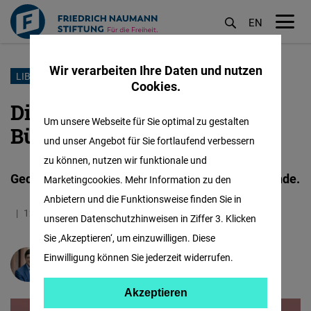
EN
M
öf
Wir verarbeiten Ihre Daten und nutzen
Direkt
LIBERALISMUS
Cookies.
zum
Die Rückkehr des mündigen
Inhalt
Um unsere Webseite für Sie optimal zu gestalten
Bürgers
und unser Angebot für Sie fortlaufend verbessern
zu können, nutzen wir funktionale und
Gedanken zu einer gesellschaftlichen Zeitenwende.
Marketingcookies. Mehr Information zu den
Anbietern und die Funktionsweise finden Sie in
12.11.2025
8.6 Minuten
Deutschland
unseren Datenschutzhinweisen in Ziffer 3. Klicken
Sie ‚Akzeptieren‘, um einzuwilligen. Diese
Einwilligung können Sie jederzeit widerrufen.
Karl-Heinz Paqué
Akzeptieren
Akzeptieren