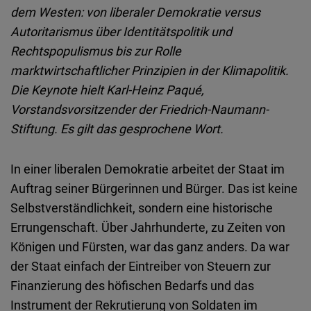
Embed
dem Westen: von liberaler Demokratie versus
Autoritarismus über Identitätspolitik und
Cloudinary
Rechtspopulismus bis zur Rolle
marktwirtschaftlicher Prinzipien in der Klimapolitik.
Flickr
Die Keynote hielt Karl-Heinz Paqué,
Embed
Vorstandsvorsitzender der Friedrich-Naumann-
Stiftung. Es gilt das gesprochene Wort.
Newsletter2go
Embed
In einer liberalen Demokratie arbeitet der Staat im
Auftrag seiner Bürgerinnen und Bürger. Das ist keine
Podigee
Selbstverständlichkeit, sondern eine historische
Embed
Errungenschaft. Über Jahrhunderte, zu Zeiten von
Königen und Fürsten, war das ganz anders. Da war
D.Vinci
der Staat einfach der Eintreiber von Steuern zur
Embed
Finanzierung des höfischen Bedarfs und das
Instrument der Rekrutierung von Soldaten im