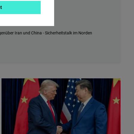
t
hrs
virtuell
 und Rohstofffalle
nüber Iran und China - Sicherheitstalk im Norden