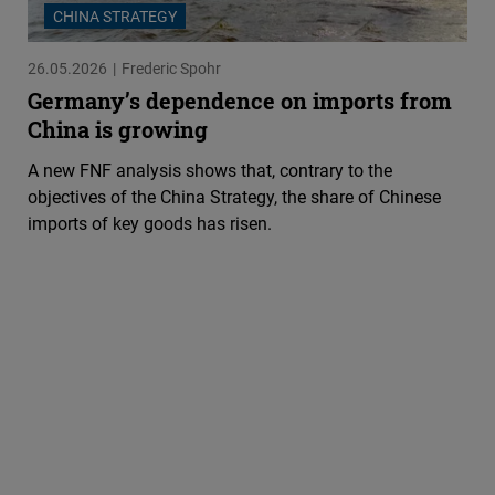
Flickr
CHINA STRATEGY
Embed
26.05.2026
Frederic Spohr
Germany’s dependence on imports from
Newsletter2go
China is growing
Embed
A new FNF analysis shows that, contrary to the
objectives of the China Strategy, the share of Chinese
Podigee
imports of key goods has risen.
Embed
D.Vinci
Embed
Typeform
Embed