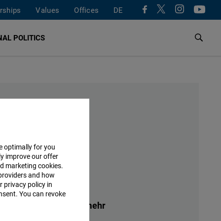
rships
Values
Offices
DE
AL POLITICS
hrs
Hamburg
e optimally for you
indelviertel
ly improve our offer
nd marketing cookies.
providers and how
 privacy policy in
hrs
virtuell
consent. You can revoke
 – aber sie trägt nicht mehr
d Politik