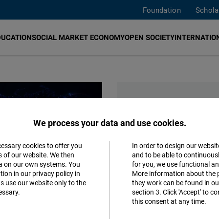
Foundation
Schola
DUCATION
SOCIAL MARKET ECONOMY
OPEN SOCIETY
INTERNATION
EVENTS
We process your data and use cookies.
Thursday, 6.08.2026, 18:00 
cessary cookies to offer you
In order to design our websit
Jüdisches Leben im Gr
Accept
s of our website. We then
and to be able to continuous
ta on our own systems. You
for you, we use functional a
Hamburg zu Fuß
Matomo
ion in our privacy policy in
More information about the 
s use our website only to the
they work can be found in our
Monday, 10.08.2026, 19:00 
essary.
section 3. Click 'Accept' to 
Facebook
this consent at any time.
Die Gesellschaft läuft
Embed
Ein Impuls für Mittelstand un