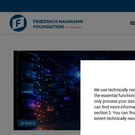
E
Friedrich-
Skip
to
Naumann-
main
content
Stiftung
für
We use technically ne
die
the essential function
only process your da
can find more informat
Freiheit
section 3. You can thu
extent technically nec
AI RACE