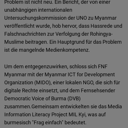
Problem ist nicht neu. Ein Bericht, der von einer
Embed
unabhängigen internationalen
Untersuchungskommission der UNO zu Myanmar
Cloudinary
veröffentlicht wurde, hob hervor, dass Hassrede und
Falschnachrichten zur Verfolgung der Rohingya-
Flickr
Muslime beitragen. Ein Hauptgrund für das Problem
Embed
ist die mangelnde Medienkompetenz.
Newsletter2go
Um dem entgegenzuwirken, schloss sich FNF
Embed
Myanmar mit der Myanmar ICT for Development
Organization (MIDO), einer lokalen NGO, die sich für
Podigee
digitale Rechte einsetzt, und dem Fernsehsender
Embed
Democratic Voice of Burma (DVB)
zusammen.Gemeinsam entwickelten sie das Media
D.Vinci
Information Literacy Project MIL Kyi, was auf
Embed
burmesisch "Frag einfach" bedeutet.