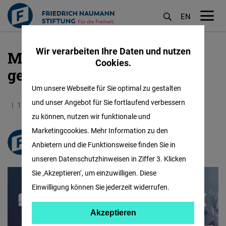
EN
M
öf
Wir verarbeiten Ihre Daten und nutzen
Myanmars erste TV-Show
Direkt
Cookies.
zum
gegen Falschnachrichten
Inhalt
Um unsere Webseite für Sie optimal zu gestalten
und unser Angebot für Sie fortlaufend verbessern
15.01.2021
1.2 Minuten
Myanmar
zu können, nutzen wir funktionale und
Marketingcookies. Mehr Information zu den
freiheit.org
Anbietern und die Funktionsweise finden Sie in
unseren Datenschutzhinweisen in Ziffer 3. Klicken
Sie ‚Akzeptieren‘, um einzuwilligen. Diese
Einwilligung können Sie jederzeit widerrufen.
Akzeptieren
Akzeptieren