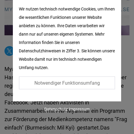
Matomo
Wir nutzen technisch notwendige Cookies, um Ihnen
die wesentlichen Funktionen unserer Website
Facebook
anbieten zu können. Ihre Daten verarbeiten wir
Embed
dann nur auf unseren eigenen Systemen. Mehr
Information finden Sie in unseren
Twitter
Datenschutzhinweisen in Ziffer 3. Sie können unsere
Embed
Website damit nur im technisch notwendigen
Umfang nutzen.
Myanmar ist ein Hotspot für Desinformation und
Instagram
Hassreden: Im Vorfeld der Wahlen am 8. November
Embed
Notwendiger Funktionsumfang
registrierten NGOs wie das US Charter Center eine
deutliche Zunahme von Desinformation auf
Youtube
Facebook. Jetzt haben Aktivisten in
Embed
Datenschutz
Impressum
Zusammenarbeit mit FNF Myanmar ein Programm
zur Förderung der Medienkompetenz namens "Frag
Google
einfach" (Burmesisch: Mil Kyi) gestartet.Das
Maps