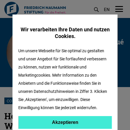
EN
M
Direkt
öf
Wir verarbeiten Ihre Daten und nutzen
zum
Eine Kolumne von
Cookies.
Inhalt
Karl-Heinz Paqué
Um unsere Webseite für Sie optimal zu gestalten
und unser Angebot für Sie fortlaufend verbessern
zu können, nutzen wir funktionale und
Marketingcookies. Mehr Information zu den
Anbietern und die Funktionsweise finden Sie in
unseren Datenschutzhinweisen in Ziffer 3. Klicken
Sie ‚Akzeptieren‘, um einzuwilligen. Diese
CORONAVIRUS
Einwilligung können Sie jederzeit widerrufen.
Hotspot-Maßnahmen ohne
Akzeptieren
Akzeptieren
Wirkung