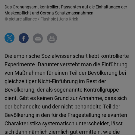
Embed
Das Ordnungsamt kontrolliert Passanten auf die Einhaltungen der
Maskenpflicht und Corona Schutzmassnahmen
© picture alliance / Flashpic | Jens Krick
Cloudinary
Flickr
Embed
Die empirische Sozialwissenschaft liebt kontrollierte
Newsletter2go
Experimente. Darunter versteht man die Einführung
Embed
von Maßnahmen für einen Teil der Bevölkerung bei
gleichzeitiger Nicht-Einführung im Rest der
Podigee
Bevölkerung, der als sogenannte Kontrollgruppe
Embed
dient. Gibt es keinen Grund zur Annahme, dass sich
der behandelte und der nicht-behandelte Teil der
D.Vinci
Bevölkerung in den für die Fragestellung relevanten
Embed
Charakteristika systematisch unterscheidet, lässt
sich dann nämlich ziemlich gut ermitteln, wie die