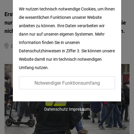
Matomo
Wir nutzen technisch notwendige Cookies, um Ihnen
Erstmals gab es im April 2022 restriktive Regeln
die wesentlichen Funktionen unserer Website
Facebook
nur für einzelne Bundesländer. Gebracht haben sie
anbieten zu können. Ihre Daten verarbeiten wir
Embed
nichts. Virologen und Politiker sollten aufmerken.
dann nur auf unseren eigenen Systemen. Mehr
Information finden Sie in unseren
Twitter
Deutschland
Datenschutzhinweisen in Ziffer 3. Sie können unsere
Embed
Website damit nur im technisch notwendigen
Umfang nutzen.
Instagram
Embed
Notwendiger Funktionsumfang
Youtube
Embed
Datenschutz
Impressum
Google
Maps