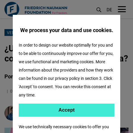
DE
M
öf
We process your data and use cookies.
Pasar
VENEZUELA
al
¿Un "defraudador electoral"
In order to design our website optimally for you and
contenido
to be able to continuously improve our offer for you,
como presidente de Venezuela?
principal
we use functional and marketing cookies. More
information about the providers and how they work
Por qué el mundo debe prestar atención
can be found in our privacy policy in section 3. Click
'Accept' to consent. You can revoke this consent at
09.01.2025
5.5 Minutos
Andean states
any time.
Accept
Accept
Karl-Heinz Paqué
Matomo
We use technically necessary cookies to offer you