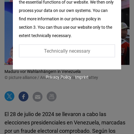
the essential functions of our website. We then only
Facebook
process your data on our own systems. You can
Embed
find more information in our privacy policy in
section 3. You can thus use our website only to the
Twitter
extent technically necessary.
Embed
Technically necessary
Instagram
Embed
Maduro vor Wahlanhängern in Venezuela
Privacy Policy
Imprint
© picture alliance / Anadolu | Pedro Rances Mattey
Youtube
Embed
Google
Maps
El 28 de julio de 2024 se llevaron a cabo las
Embed
elecciones presidenciales en Venezuela, marcadas
por un fraude electoral comprobado. Según los