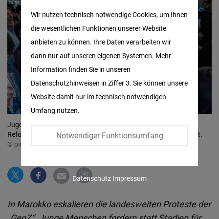
Matomo
Wir nutzen technisch notwendige Cookies, um Ihnen
die wesentlichen Funktionen unserer Website
Facebook
anbieten zu können. Ihre Daten verarbeiten wir
Embed
dann nur auf unseren eigenen Systemen. Mehr
Information finden Sie in unseren
Twitter
Datenschutzhinweisen in Ziffer 3. Sie können unsere
Embed
Website damit nur im technisch notwendigen
Umfang nutzen.
Instagram
Jugendliche nehmen an einer Protestaktion teil, bei der sie
Embed
Reformen im Gesundheits- und Bildungswesen fordern, in Rabat.
Notwendiger Funktionsumfang
© picture alliance / ASSOCIATED PRESS | STR
Youtube
Embed
Datenschutz
Impressum
Google
In Marokko eskalieren die landesweiten Proteste der
Maps
„GenZ“. Junge Menschen fordern statt Stadien für