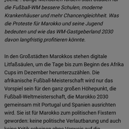
Embed
die Fußball-WM bessere Schulen, moderne
Krankenhäuser und mehr Chancengleichheit. Was
Cloudinary
die Proteste für Marokko und seine Jugend
bedeuten und wie das WM-Gastgeberland 2030
Flickr
davon langfristig profitieren könnte.
Embed
In den Großstädten Marokkos stehen digitale
Newsletter2go
Litfaßsäulen, um die Tage bis zum Beginn des Afrika
Embed
Cups im Dezember herunterzuzählen. Die
afrikanische Fußball-Meisterschaft wird nur das
Podigee
Vorspiel sein für den ganz großen Höhepunkt, die
Embed
Fußball-Weltmeisterschaft, die Marokko 2030
gemeinsam mit Portugal und Spanien ausrichten
D.Vinci
wird. Sie ist für Marokko zum politischen Fixstern
Embed
geworden: keine politische Verlautbarung und auch
keine Kritik scheinen ohne Verweis auf die