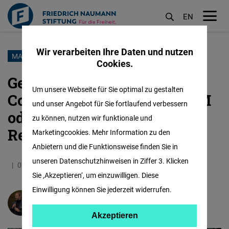
EN
M
öf
Wir verarbeiten Ihre Daten und nutzen
Direkt
MAROKKO
Cookies.
zum
GenZ-Proteste in Marokko:
Inhalt
Um unsere Webseite für Sie optimal zu gestalten
Countdown zur Fußball-WM
und unser Angebot für Sie fortlaufend verbessern
oder zum
zu können, nutzen wir funktionale und
Regierungswechsel?
Marketingcookies. Mehr Information zu den
Anbietern und die Funktionsweise finden Sie in
unseren Datenschutzhinweisen in Ziffer 3. Klicken
02.10.2025
6.1 Minuten
Marokko
Sie ‚Akzeptieren‘, um einzuwilligen. Diese
Einwilligung können Sie jederzeit widerrufen.
Sebastian Vagt
Akzeptieren
Akzeptieren