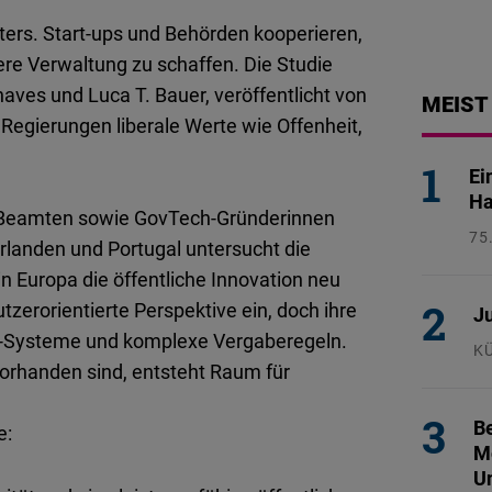
Flickr
ters. Start-ups und Behörden kooperieren,
Embed
ere Verwaltung zu schaffen. Die Studie
ehaves und Luca T. Bauer, veröffentlicht von
MEIST
Newsletter2go
 Regierungen liberale Werte wie Offenheit,
Embed
Ei
Podigee
Ha
, Beamten sowie GovTech-Gründerinnen
Embed
75
rlanden und Portugal untersucht die
26
 Europa die öffentliche Innovation neu
D.Vinci
utzerorientierte Perspektive ein, doch ihre
Ju
Embed
e IT-Systeme und komplexe Vergaberegeln.
K
rhanden sind, entsteht Raum für
29
Typeform
Embed
Be
e:
Mo
U