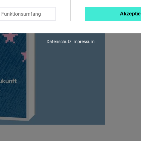
Twitter
r Funktionsumfang
Akzeptie
Embed
Instagram
Datenschutz
Impressum
Embed
Youtube
Embed
Google
Maps
Embed
Cloudinary