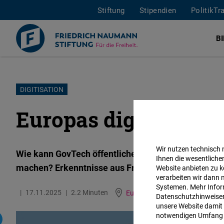
Stiftung
Stipendien
PolitikTr
B
Direkt
DIGITISATION
zum
Europas digitale Zuk
Inhalt
Wir nutzen technisch
Wie kann GovTech öffentliche Verwaltungen schnelle
Ihnen die wesentliche
machen? Erkenntnisse aus Frankreich, Deutschland
Website anbieten zu k
verarbeiten wir dann 
Systemen. Mehr Inform
17.11.2025
2.2 Minuten
Europa
Englisch
Datenschutzhinweisen 
unsere Website damit 
notwendigen Umfang 