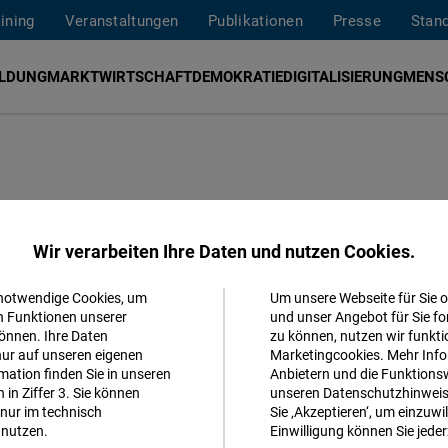
aining
Veranstaltungen
Publikationen
Presse
Stan
ILDUNG
MARKTWIRTSCHAFT
DEMOKRATIE
DIGITALISIERUNG
MENS
unft
Wir verarbeiten Ihre Daten und nutzen Cookies.
 notwendige Cookies, um
Um unsere Webseite für Sie o
r, intelligenter und bürgernäher
Akzeptieren
n Funktionen unserer
und unser Angebot für Sie fo
, Portugal und den Niederlanden.
önnen. Ihre Daten
zu können, nutzen wir funkti
Matomo
nur auf unseren eigenen
Marketingcookies. Mehr Info
ation finden Sie in unseren
Anbietern und die Funktionsw
in Ziffer 3. Sie können
unseren Datenschutzhinweisen
Facebook
nur im technisch
Sie ‚Akzeptieren‘, um einzuwil
Embed
nutzen.
Einwilligung können Sie jeder