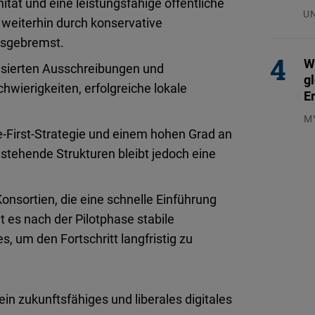
ität und eine leistungsfähige öffentliche
U
 weiterhin durch konservative
29
usgebremst.
W
asierten Ausschreibungen und
g
chwierigkeiten, erfolgreiche lokale
E
M
-First-Strategie und einem hohen Grad an
04
stehende Strukturen bleibt jedoch eine
nsortien, die eine schnelle Einführung
 es nach der Pilotphase stabile
, um den Fortschritt langfristig zu
 ein zukunftsfähiges und liberales digitales