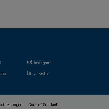
X
Instagram
Xing
Linkedin
schreibungen
Code of Conduct