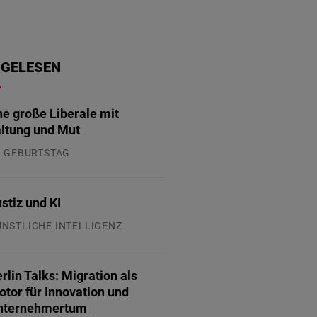
 GELESEN
ne große Liberale mit
ltung und Mut
. GEBURTSTAG
.07.2026
stiz und KI
ÜNSTLICHE INTELLIGENZ
.07.2026
rlin Talks: Migration als
tor für Innovation und
nternehmertum