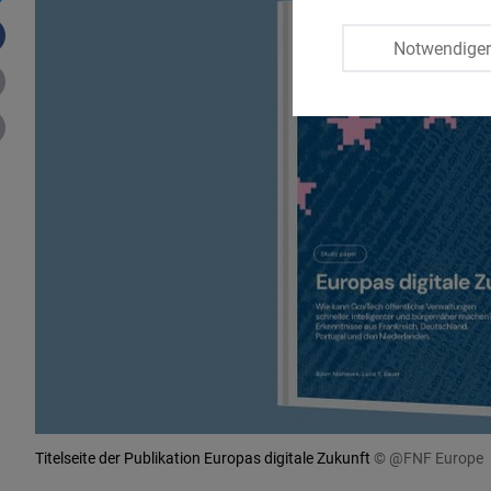
Notwendige
Titelseite der Publikation Europas digitale Zukunft
© @FNF Europe