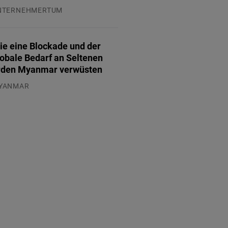
NTERNEHMERTUM
.07.2026
ie eine Blockade und der
lobale Bedarf an Seltenen
rden Myanmar verwüsten
YANMAR
.08.2026