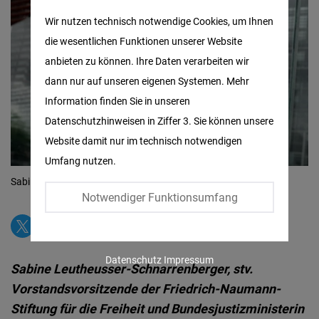
Matomo
Wir nutzen technisch notwendige Cookies, um Ihnen
die wesentlichen Funktionen unserer Website
Facebook
anbieten zu können. Ihre Daten verarbeiten wir
Embed
dann nur auf unseren eigenen Systemen. Mehr
Information finden Sie in unseren
Twitter
Datenschutzhinweisen in Ziffer 3. Sie können unsere
Embed
Website damit nur im technisch notwendigen
Umfang nutzen.
Instagram
Sabine Leutheusser-Schnarrenberger
© Tobias Koch
Embed
Notwendiger Funktionsumfang
Youtube
Embed
Datenschutz
Impressum
Sabine Leutheusser-Schnarrenberger, stv.
Google
Vorstandsvorsitzende der Friedrich-Naumann-
Maps
Stiftung für die Freiheit und Bundesjustizministerin