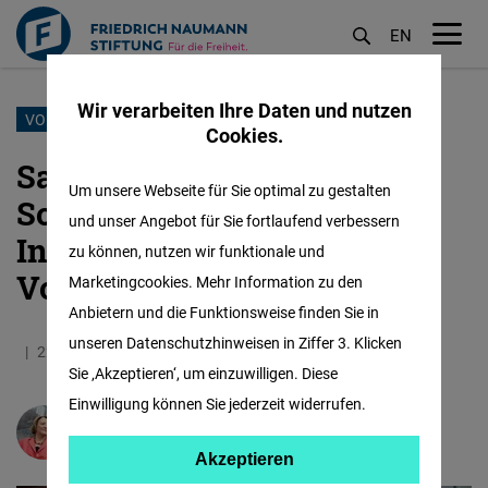
EN
M
öf
Wir verarbeiten Ihre Daten und nutzen
Direkt
VORRATSDATENSPEICHERUNG
Cookies.
zum
Sabine Leutheusser-
Inhalt
Um unsere Webseite für Sie optimal zu gestalten
Schnarrenberger im
und unser Angebot für Sie fortlaufend verbessern
Interview zur
zu können, nutzen wir funktionale und
Vorratsdatenspeicherung
Marketingcookies. Mehr Information zu den
Anbietern und die Funktionsweise finden Sie in
unseren Datenschutzhinweisen in Ziffer 3. Klicken
22.12.2025
2.6 Minuten
Deutschland
Sie ‚Akzeptieren‘, um einzuwilligen. Diese
Einwilligung können Sie jederzeit widerrufen.
Sabine Leutheusser-Schnarrenberger
Akzeptieren
Akzeptieren