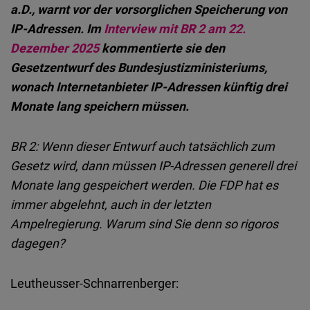
Embed
a.D., warnt vor der vorsorglichen Speicherung von
IP-Adressen. Im
Interview mit BR 2 am 22.
Cloudinary
Dezember 2025
kommentierte sie den
Gesetzentwurf des Bundesjustizministeriums,
Flickr
wonach Internetanbieter IP-Adressen künftig drei
Embed
Monate lang speichern müssen.
Newsletter2go
BR 2:
Wenn dieser Entwurf auch tatsächlich zum
Embed
Gesetz wird, dann müssen IP-Adressen generell drei
Monate lang gespeichert werden. Die FDP hat es
Podigee
immer abgelehnt, auch in der letzten
Embed
Ampelregierung. Warum sind Sie denn so rigoros
dagegen?
D.Vinci
Embed
Leutheusser-Schnarrenberger: