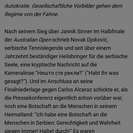
Embed
Autokratie. Gesellschaftliche Vorbilder gehen dem
Regime von der Fahne.
Cloudinary
Nach seinem Sieg über Jannik Sinner im Halbfinale
Flickr
der
Australian Open
schrieb Novak Djoković,
Embed
serbische Tennislegende und seit über einem
Jahrzehnt beständiger Heilsbringer für die serbische
Newsletter2go
Seele, eine kryptische Nachricht auf die
Embed
Kameralinse:"Нешто сте рекли?" ("Habt Ihr was
gesagt?"). Und im Anschluss an seine
Podigee
Finalniederlage gegen Carlos Alcaraz schickte er, als
Embed
die Pressekonferenz eigentlich schon vorüber war,
noch eine Botschaft an die Menschen in seinem
D.Vinci
Heimatland: "Ich habe eine Botschaft an die
Embed
Menschen in Serbien: Gerechtigkeit und Wahrheit
siegen immer! Haltet durch!" Es waren