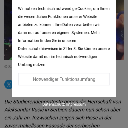
Matomo
Wir nutzen technisch notwendige Cookies, um Ihnen
die wesentlichen Funktionen unserer Website
Facebook
anbieten zu können. Ihre Daten verarbeiten wir
Embed
dann nur auf unseren eigenen Systemen. Mehr
Information finden Sie in unseren
Twitter
Datenschutzhinweisen in Ziffer 3. Sie können unsere
Embed
Website damit nur im technisch notwendigen
Umfang nutzen.
© Screenshot: Eurosport
Instagram
Embed
Notwendiger Funktionsumfang
Youtube
Embed
Die Studierendenproteste gegen die Herrschaft von
Datenschutz
Impressum
Aleksandar Vučić in Serbien dauern nun schon über
Google
ein Jahr an. Inzwischen zeigen sich Risse in der
Maps
zuvor makellosen Fassade der serbischen