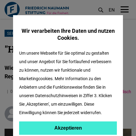
EN
M
öf
Wir verarbeiten Ihre Daten und nutzen
Direkt
SERBIEN
Cookies.
zum
"Habt Ihr was gesagt?"
Inhalt
Um unsere Webseite für Sie optimal zu gestalten
und unser Angebot für Sie fortlaufend verbessern
Wie sich Novak Djoković gegen das serbische
zu können, nutzen wir funktionale und
Regime auflehnt
Marketingcookies. Mehr Information zu den
Anbietern und die Funktionsweise finden Sie in
06.02.2026
3.6 Minuten
Western Balkans
Englisch
unseren Datenschutzhinweisen in Ziffer 3. Klicken
Sie ‚Akzeptieren‘, um einzuwilligen. Diese
Einwilligung können Sie jederzeit widerrufen.
Edita Barać-Savić
Akzeptieren
Akzeptieren