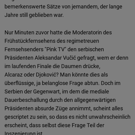
Typeform
bemerkenswerte Sätze von jemandem, der lange
Embed
Jahre still geblieben war.
Nur Minuten zuvor hatte die Moderatorin des
Frühstückfernsehens des regimetreuen
Fernsehsenders "Pink TV" den serbischen
Präsidenten Aleksandar Vučić gefragt, wem er denn
im laufenden Finale die Daumen drücke,
Alcaraz oder Djoković? Man könnte dies als
überflüssige, ja belanglose Frage abtun. Doch im
Serbien der Gegenwart, im dem die mediale
Dauerbeschallung durch den allgegenwärtigen
Präsidenten absurde Züge annimmt, scheint alles
gescriptet zu sein, so dass es nicht unwahrscheinlich
erscheint, dass selbst diese Frage Teil der
Inszenierung ist.