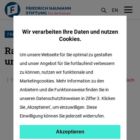
EN
M
öf
Wir verarbeiten Ihre Daten und nutzen
Direkt
FREEDOM OF MEDIA
Cookies.
zum
Ratgeber für starke und
Inhalt
Um unsere Webseite für Sie optimal zu gestalten
unabhängige Medien
und unser Angebot für Sie fortlaufend verbessern
zu können, nutzen wir funktionale und
13.01.2021
1.9 Minuten
South Caucasus
Englisch
Marketingcookies. Mehr Information zu den
Anbietern und die Funktionsweise finden Sie in
unseren Datenschutzhinweisen in Ziffer 3. Klicken
Sie ‚Akzeptieren‘, um einzuwilligen. Diese
Einwilligung können Sie jederzeit widerrufen.
Akzeptieren
Akzeptieren