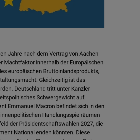
Flickr
Embed
Newsletter2go
Embed
eben Jahre nach dem Vertrag von Aachen
Podigee
er Machtfaktor innerhalb der Europäischen
Embed
des europäischen Bruttoinlandsprodukts,
taltungsmacht. Gleichzeitig ist das
D.Vinci
den. Deutschland tritt unter Kanzler
Embed
heitspolitisches Schwergewicht auf,
dent Emmanuel Macron befindet sich in den
Typeform
n innenpolitischen Handlungsspielräumen
Embed
eld der Präsidentschaftswahlen 2027, die
ment National enden könnten. Diese