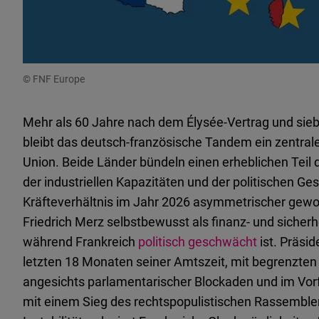
© FNF Europe
Mehr als 60 Jahre nach dem Élysée-Vertrag und si
bleibt das deutsch-französische Tandem ein zentral
Union. Beide Länder bündeln einen erheblichen Teil 
der industriellen Kapazitäten und der politischen Ges
Kräfteverhältnis im Jahr 2026 asymmetrischer gewor
Friedrich Merz selbstbewusst als finanz- und sicher
während Frankreich
politisch geschwächt
ist. Präsi
letzten 18 Monaten seiner Amtszeit, mit begrenzte
angesichts parlamentarischer Blockaden und im Vorf
mit einem Sieg des rechtspopulistischen Rassemble