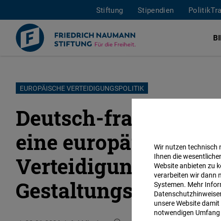
Stiftung
Stipendien
PolitikTr
B
Direkt
EUROPÄISCHE VERTEIDIGUNGSPOLITIK
zum
Deutsch-französisch
Inhalt
eine europäische
Wir nutzen technisch
Ihnen die wesentliche
Verteidigungspoliti
Website anbieten zu k
verarbeiten wir dann 
Gestaltungsanspruch
Systemen. Mehr Inform
Datenschutzhinweisen 
unsere Website damit 
notwendigen Umfang 