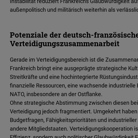
Instabilität reduziert Frankreichs Glaubwürdigkeit 
außenpolitisch und militärisch weiterhin als verläs
Potenziale der deutsch-französisch
Verteidigungszusammenarbeit
Gerade im Verteidigungsbereich ist die Zusammenarbe
Frankreich bringt eine ausgeprägte strategische Kul
Streitkräfte und eine hochintegrierte Rüstungsindust
finanzielle Ressourcen, eine wachsende industrielle 
NATO, insbesondere an der Ostflanke.
Ohne strategische Abstimmung zwischen diesen beid
Verteidigung jedoch fragmentiert. Umgekehrt habe
Budgetfragen, Fähigkeitsprioritäten und industriell
andere Mitgliedstaaten. Verteidigungskooperation ist
Effizienz, sondern auch politischer Glaubwürdigkeit