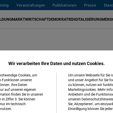
aining
Veranstaltungen
Publikationen
Presse
Stan
ILDUNG
MARKTWIRTSCHAFT
DEMOKRATIE
DIGITALISIERUNG
MENS
e Impulse für
Wir verarbeiten Ihre Daten und nutzen Cookies.
 notwendige Cookies, um
Um unsere Webseite für Sie o
Akzeptieren
n Funktionen unserer
und unser Angebot für Sie fo
k – zwischen
önnen. Ihre Daten
zu können, nutzen wir funkti
Matomo
nur auf unseren eigenen
Marketingcookies. Mehr Info
 und Defiziten
ation finden Sie in unseren
Anbietern und die Funktionsw
in Ziffer 3. Sie können
unseren Datenschutzhinweisen
Facebook
nur im technisch
Sie ‚Akzeptieren‘, um einzuwil
Embed
nutzen.
Einwilligung können Sie jeder