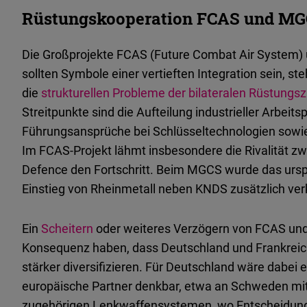
Rüstungskooperation FCAS und MG
Die Großprojekte FCAS (Future Combat Air System
sollten Symbole einer vertieften Integration sein, st
die
strukturellen Probleme der bilateralen Rüstung
Streitpunkte sind die Aufteilung industrieller Arbeit
Führungsansprüche bei Schlüsseltechnologien sowie
Im FCAS-Projekt lähmt insbesondere die Rivalität zw
Defence den Fortschritt. Beim MGCS wurde das ursp
Einstieg von Rheinmetall neben KNDS zusätzlich ver
Ein
Scheitern
oder weiteres Verzögern von FCAS und
Konsequenz haben, dass Deutschland und Frankreich
stärker diversifizieren. Für Deutschland wäre dabei
europäische Partner denkbar, etwa an Schweden mi
zugehörigen Lenkwaffensystemen, wo Entscheidungs