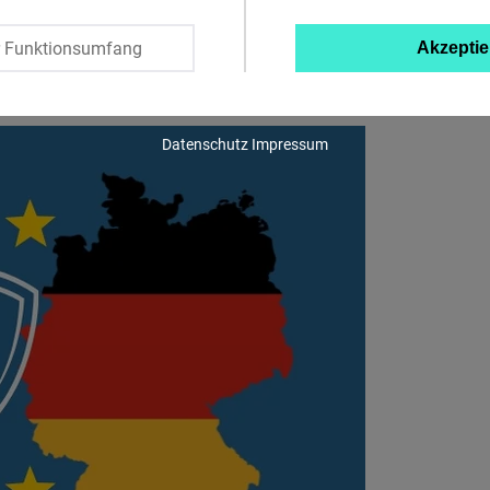
Twitter
r Funktionsumfang
Akzeptie
Embed
Instagram
Datenschutz
Impressum
Embed
Youtube
Embed
Google
Maps
Embed
Cloudinary