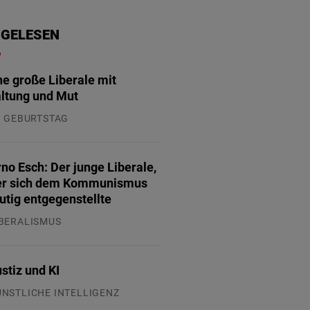
 GELESEN
ne große Liberale mit
ltung und Mut
. GEBURTSTAG
.07.2026
no Esch: Der junge Liberale,
er sich dem Kommunismus
tig entgegenstellte
IBERALISMUS
.07.2026
stiz und KI
ÜNSTLICHE INTELLIGENZ
.07.2026