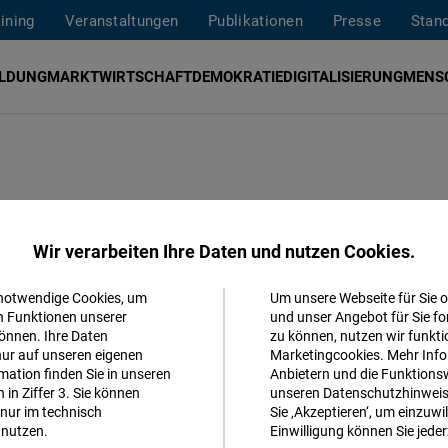
aining
Veranstaltungen
Publikationen
Presse
Stan
ILDUNG
MARKTWIRTSCHAFT
DEMOKRATIE
DIGITALISIERUNG
MENS
 Einsatz junger
Wir verarbeiten Ihre Daten und nutzen Cookies.
 notwendige Cookies, um
Um unsere Webseite für Sie o
Akzeptieren
n Funktionen unserer
und unser Angebot für Sie fo
önnen. Ihre Daten
zu können, nutzen wir funkti
Matomo
g mit Sonderpreis für Partizipation und
nur auf unseren eigenen
Marketingcookies. Mehr Info
ation finden Sie in unseren
Anbietern und die Funktionsw
in Ziffer 3. Sie können
unseren Datenschutzhinweisen
Facebook
nur im technisch
Sie ‚Akzeptieren‘, um einzuwil
Embed
nutzen.
Einwilligung können Sie jeder