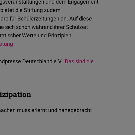
ungsveranstaltungen und dem Engagement
bietet
die
Stiftung
zudem
are für
Schülerzeitungen
an.
Auf
diese
die
sich
schon
während
ihrer
Schulzeit
atischer
Werte
und
Prinzipien
retung
dpresse Deutschland e.V.:
Das
sind
die
izipation
machen muss erlernt und nahegebracht