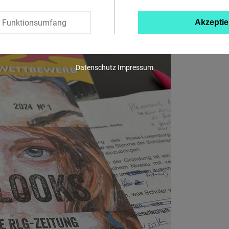
Twitter
r Funktionsumfang
Akzeptie
Embed
Instagram
Datenschutz
Impressum
Embed
Youtube
Embed
Google
Maps
Embed
Cloudinary