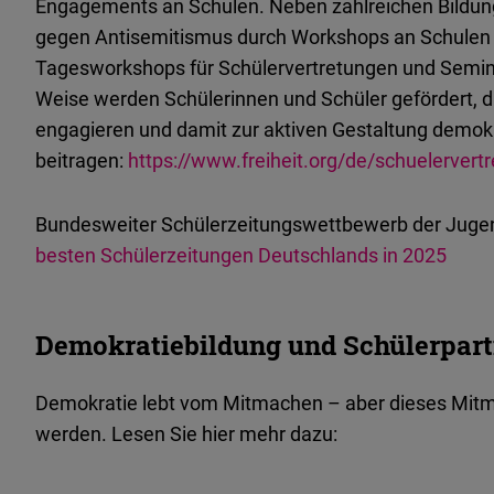
Engagements an
Schulen
. Neben zahlreichen Bild
gegen
Antisemitismus
durch
Workshops an
Schulen
Tagesworkshops
für Schülervertretungen und Semin
Weise
werden
Schülerinnen
und
Schüler
gefördert
, 
engagieren und damit zur aktiven Gestaltung
demokr
beitragen
:
https://www.freiheit.org/de/schuelervert
Bundesweiter
Schülerzeitungswettbewerb
der Jugen
besten
Schülerzeitungen
Deutschlands
in 2025
Demokratiebildung und Schülerpart
Demokratie lebt vom Mitmachen – aber dieses Mit
werden. Lesen Sie hier mehr dazu: