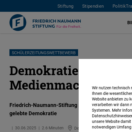
Stiftung
Stipendien
PolitikTr
B
Direkt
SCHÜLERZEITUNGSWETTBEWERB
zum
Demokratie lebt vom
Inhalt
Medienmacher
Wir nutzen technisch
Ihnen die wesentliche
Website anbieten zu k
Friedrich-Naumann-Stiftung prämiert Schülerzeitun
verarbeiten wir dann 
Systemen. Mehr Inform
gelebte Demokratie
Datenschutzhinweisen 
unsere Website damit 
notwendigen Umfang 
30.06.2025
2.6 Minuten
Deutschland