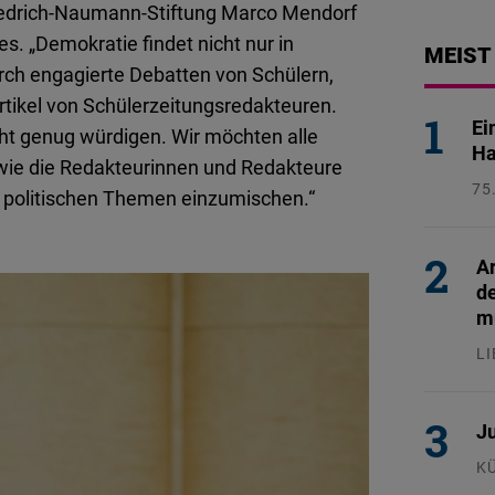
iedrich-Naumann-Stiftung Marco Mendorf
s. „Demokratie findet nicht nur in
MEIST
urch engagierte Debatten von Schülern,
Artikel von Schülerzeitungsredakteuren.
Ei
t genug würdigen. Wir möchten alle
Ha
 wie die Redakteurinnen und Redakteure
75
 politischen Themen einzumischen.“
26
Ar
d
mu
L
24
Ju
K
29