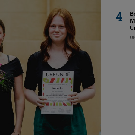
Be
M
U
U
29