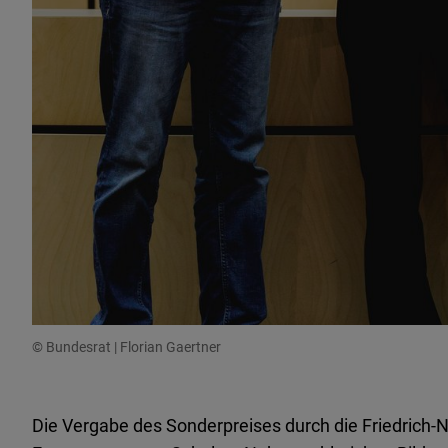
© Bundesrat | Florian Gaertner
Die
Vergabe
des
Sonderpreises
durch
die
Friedrich-