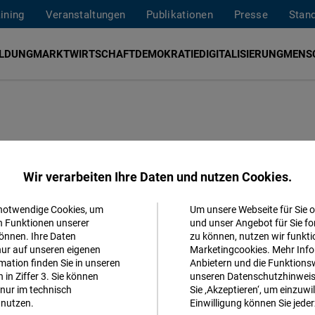
aining
Veranstaltungen
Publikationen
Presse
Stan
ILDUNG
MARKTWIRTSCHAFT
DEMOKRATIE
DIGITALISIERUNG
MENS
lungen: Wir
Wir verarbeiten Ihre Daten und nutzen Cookies.
 notwendige Cookies, um
Um unsere Webseite für Sie o
Akzeptieren
n Funktionen unserer
und unser Angebot für Sie fo
önnen. Ihre Daten
zu können, nutzen wir funkti
Matomo
ttsverhandlungen mit Bosnien und
nur auf unseren eigenen
Marketingcookies. Mehr Info
ation finden Sie in unseren
Anbietern und die Funktionsw
in Ziffer 3. Sie können
unseren Datenschutzhinweisen
Facebook
nur im technisch
Sie ‚Akzeptieren‘, um einzuwil
Embed
nutzen.
Einwilligung können Sie jeder
h