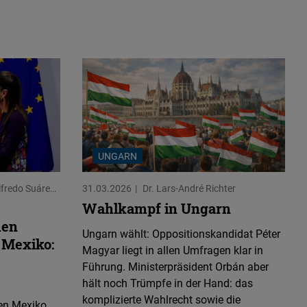
UNGARN
fredo Suárez García
31.03.2026
Dr. Lars-André Richter
Wahlkampf in Ungarn
men
Ungarn wählt: Oppositionskandidat Péter
 Mexiko:
Magyar liegt in allen Umfragen klar in
Führung. Ministerpräsident Orbán aber
hält noch Trümpfe in der Hand: das
komplizierte Wahlrecht sowie die
en Mexiko