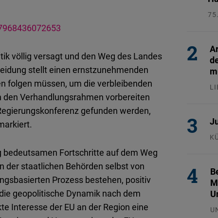
75
26
897968436072653
Ar
tik völlig versagt und den Weg des Landes
d
cheidung stellt einen ernstzunehmenden
mu
en folgen müssen, um die verbleibenden
L
on den Verhandlungsrahmen vorbereiten
24
e Regierungskonferenz gefunden werden,
Ju
markiert.
K
29
g bedeutsamen Fortschritte auf dem Weg
en der staatlichen Behörden selbst von
Be
ungsbasierten Prozess bestehen, positiv
M
die geopolitische Dynamik nach dem
U
te Interesse der EU an der Region eine
U