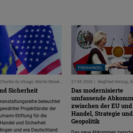
FREIHANDEL
Charles du Vinage
Martin Biesel
Sascha Tamm
27.05.2026
Siegfried Herzog
Al
nd Sicherheit
Das modernisierte
umfassende Abkom
ranstaltungsreihe beleuchtet
zwischen der EU und
ewählter Projektländer der
Handel, Strategie und
umann-Stiftung für die
Geopolitik
e Handel und Sicherheit
dingen und wie Deutschland
Das neue Abkommen zwisch