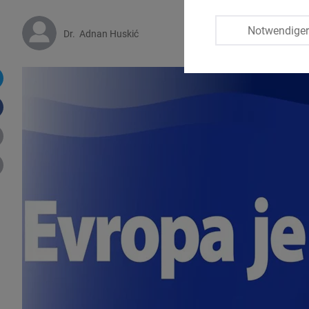
Notwendige
Dr.
Adnan Huskić