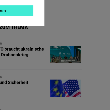
ren
ZUM THEMA
26
O braucht ukrainische
m Drohnenkrieg
26
und Sicherheit