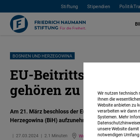
Stiftung
Stipendien
PolitikTr
B
Direkt
BOSNIEN UND HERZEGOWINA
zum
EU-Beitrittsverhand
Inhalt
gehören zu Europa!
Wir nutzen technisch
Ihnen die wesentliche
Website anbieten zu k
Am 21. März beschloss der Europäische Rat, Beitri
verarbeiten wir dann 
Systemen. Mehr Inform
Herzegowina (BiH) aufzunehmen.
Datenschutzhinweisen 
unsere Website damit 
notwendigen Umfang 
27.03.2024
2.1 Minuten
Western Balkans
Englisc