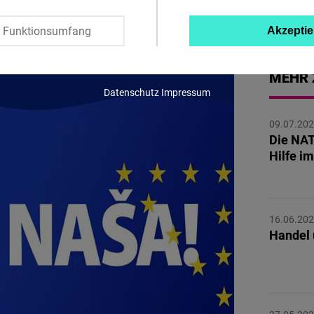
Twitter
r Funktionsumfang
Akzeptie
Embed
MEHR 
Instagram
Datenschutz
Impressum
Embed
09.07.20
Die NAT
Youtube
Hilfe i
Embed
Google
16.06.20
Maps
Handel 
Embed
Cloudinary