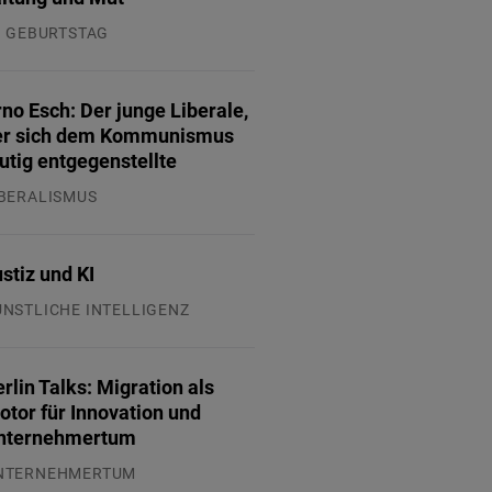
. GEBURTSTAG
.07.2026
no Esch: Der junge Liberale,
er sich dem Kommunismus
tig entgegenstellte
IBERALISMUS
.07.2026
stiz und KI
ÜNSTLICHE INTELLIGENZ
.07.2026
rlin Talks: Migration als
otor für Innovation und
nternehmertum
NTERNEHMERTUM