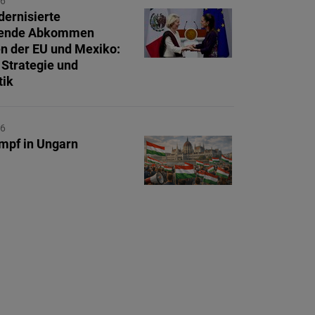
26
ernisierte
ende Abkommen
n der EU und Mexiko:
 Strategie und
tik
26
mpf in Ungarn