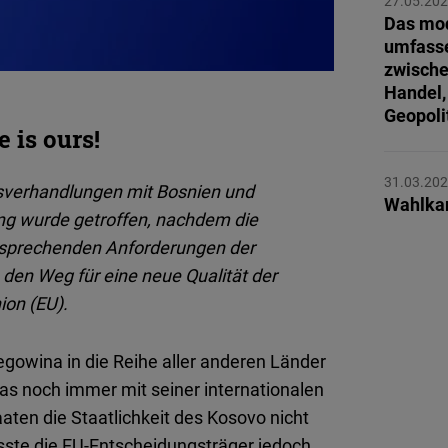
27.05.20
Flickr
Das mod
Embed
umfass
zwische
Handel,
Newsletter2go
Geopoli
Embed
 is ours!
Podigee
31.03.20
ttsverhandlungen mit Bosnien und
Wahlka
Embed
ng wurde getroffen, nachdem die
tsprechenden Anforderungen der
D.Vinci
den Weg für eine neue Qualität der
Embed
ion (EU).
Typeform
egowina in die Reihe aller anderen Länder
Embed
s noch immer mit seiner internationalen
ten die Staatlichkeit des Kosovo nicht
asste die EU-Entscheidungsträger jedoch