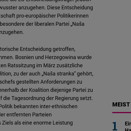
ewusster anzugehen. Diese Entscheidung
chaft pro-europäischer Politikerinnen
sbesondere der liberalen Partei „Naša
 anzugehen.
torische Entscheidung getroffen,
ehmen. Bosnien und Herzegowina wurde
ten Ratssitzung im März zusätzliche
ion, zu der auch „Naša stranka“ gehört,
schefs gestellten Anforderungen zu
nnerhalb der Koalition diejenige Partei zu
f die Tagesordnung der Regierung setzt.
MEIST
olitik bekannten inter-ethnischen
er entfernten Parteien
Ziels als eine enorme Leistung
Ei
Ha