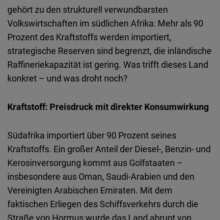
Embed
gehört zu den strukturell verwundbarsten
Volkswirtschaften im südlichen Afrika: Mehr als 90
Cloudinary
Prozent des Kraftstoffs werden importiert,
strategische Reserven sind begrenzt, die inländische
Flickr
Raffineriekapazität ist gering. Was trifft dieses Land
Embed
konkret – und was droht noch?
Newsletter2go
Kraftstoff: Preisdruck mit direkter Konsumwirkung
Embed
Südafrika importiert über 90 Prozent seines
Podigee
Kraftstoffs. Ein großer Anteil der Diesel-, Benzin- und
Embed
Kerosinversorgung kommt aus Golfstaaten –
insbesondere aus Oman, Saudi-Arabien und den
D.Vinci
Vereinigten Arabischen Emiraten. Mit dem
Embed
faktischen Erliegen des Schiffsverkehrs durch die
Straβe von Hormus wurde das Land abrupt von