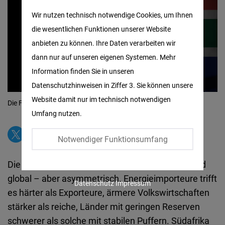
Matomo
Wir nutzen technisch notwendige Cookies, um Ihnen
die wesentlichen Funktionen unserer Website
Facebook
anbieten zu können. Ihre Daten verarbeiten wir
Embed
dann nur auf unseren eigenen Systemen. Mehr
Information finden Sie in unseren
Twitter
Datenschutzhinweisen in Ziffer 3. Sie können unsere
Embed
Website damit nur im technisch notwendigen
Die Flaggen des Iran und Südafrikas
© Shutterstock
Umfang nutzen.
Instagram
Embed
Notwendiger Funktionsumfang
Youtube
Die wirtschaftlichen Folgen der Hormus-Krise sind
Embed
global – aber asymmetrisch. Energieimporteure trifft
Datenschutz
Impressum
es härter als Exporteure, ärmere Volkswirtschaften
Google
stärker als reiche, Länder mit geringen Reserven
Maps
schwerer als solche mit stabilen Puffern. Südafrika