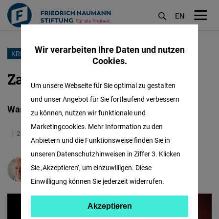
EN
M
öf
Wir verarbeiten Ihre Daten und nutzen
Direkt
KRIEG IM NAHEN OSTEN
Cookies.
zum
Zapfsäule, Dünger, Dilemma
Inhalt
Um unsere Webseite für Sie optimal zu gestalten
und unser Angebot für Sie fortlaufend verbessern
Was die Hormus-Sperre für Südafrika bedeutet
zu können, nutzen wir funktionale und
Marketingcookies. Mehr Information zu den
24.04.2026
3.8 Minuten
Sub-Saharan Africa
Anbietern und die Funktionsweise finden Sie in
unseren Datenschutzhinweisen in Ziffer 3. Klicken
Sie ‚Akzeptieren‘, um einzuwilligen. Diese
Miklos Romandy
Einwilligung können Sie jederzeit widerrufen.
Akzeptieren
Akzeptieren