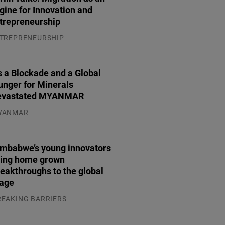
gine for Innovation and
trepreneurship
TREPRENEURSHIP
.07.2026
 a Blockade and a Global
unger for Minerals
evastated MYANMAR
YANMAR
.08.2026
imbabwe’s young innovators
ring home grown
eakthroughs to the global
tage
REAKING BARRIERS
.08.2026