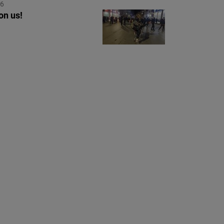
26
n us!