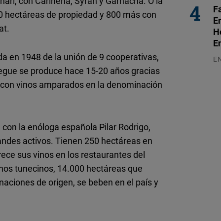
ari, con Cariñena, Syrah y Garnacha. O la
F
50 hectáreas de propiedad y 800 más con
E
at.
H
E
a en 1948 de la unión de 9 cooperativas,
E
pegue se produce hace 15-20 años gracias
03
, con vinos amparados en la denominación
con la enóloga española Pilar Rodrigo,
andes activos. Tienen 250 hectáreas en
ece sus vinos en los restaurantes del
vinos tunecinos, 14.000 hectáreas que
naciones de origen, se beben en el país y