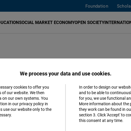
Foundation
Schola
DUCATION
SOCIAL MARKET ECONOMY
OPEN SOCIETY
INTERNATION
e libertad
We process your data and use cookies.
cessary cookies to offer you
In order to design our websit
terranean Dialogue
English
German
Accept
s of our website. We then
and to be able to continuous
ta on our own systems. You
for you, we use functional a
Matomo
ion in our privacy policy in
More information about the 
s use our website only to the
they work can be found in our
essary.
section 3. Click 'Accept' to 
Facebook
this consent at any time.
MORE 
Embed