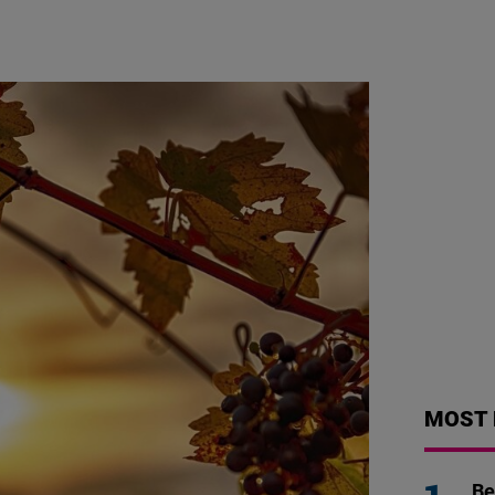
MOST 
Be