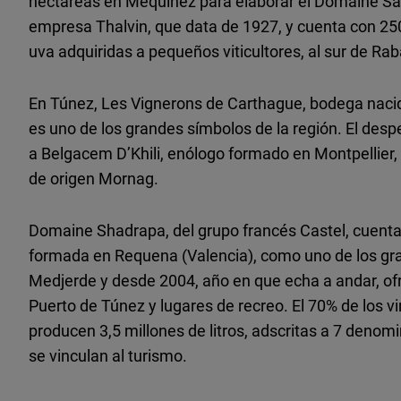
hectáreas en Mequinez para elaborar el Domaine Sah
empresa Thalvin, que data de 1927, y cuenta con 2
uva adquiridas a pequeños viticultores, al sur de Rab
En Túnez, Les Vignerons de Carthague, bodega nacid
es uno de los grandes símbolos de la región. El des
a Belgacem D’Khili, enólogo formado en Montpellier
de origen Mornag.
Domaine Shadrapa, del grupo francés Castel, cuenta 
formada en Requena (Valencia), como uno de los gr
Medjerde y desde 2004, año en que echa a andar, ofr
Puerto de Túnez y lugares de recreo. El 70% de los 
producen 3,5 millones de litros, adscritas a 7 denomi
se vinculan al turismo.