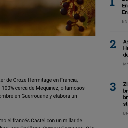
En
En
EN
31
As
H
d
M
04
ter de Croze Hermitage en Francia,
Z
ah 100% cerca de Mequinez, o famosos
b
nombre en Guerrouane y elabora un
br
s
B
04
o el francés Castel con un millar de