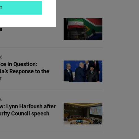
t
26
ump, fertiliser,
a
26
ce in Question:
ia’s Response to the
r
26
ew: Lynn Harfoush after
rity Council speech