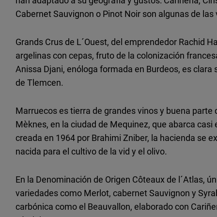
han adaptado a su geografía y gustos: Cariñena, Cin
Cabernet Sauvignon o Pinot Noir son algunas de la
Grands Crus de L´Ouest, del emprendedor Rachid H
argelinas con cepas, fruto de la colonización france
Anissa Djani, enóloga formada en Burdeos, es clara
de Tlemcen.
Marruecos es tierra de grandes vinos y buena parte d
Mèknes, en la ciudad de Mequinez, que abarca casi e
creada en 1964 por Brahimi Zniber, la hacienda se e
nacida para el cultivo de la vid y el olivo.
En la Denominación de Origen Côteaux de l´Atlas, úni
variedades como Merlot, cabernet Sauvignon y Syra
carbónica como el Beauvallon, elaborado con Cariñen