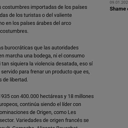
09.01.20
Flickr
 las costumbres importadas de los países
Shame o
Embed
s de los turistas o del valiente
o en los países árabes del arco
Newsletter2go
y costumbres.
Embed
bas burocráticas que las autoridades
Podigee
r en marcha una bodega, ni el consumo
Embed
 tan siquiera la violencia desatada, eso sí
n servido para frenar un producto que es,
D.Vinci
 de libertad.
Embed
n 1935 con 400.000 hectáreas y 18 millones
Typeform
uropeos, continúa siendo el líder con
Embed
enominaciones de Origen, como Les
sector. Variedades de origen francés se