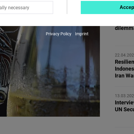
ally necessary
Accep
Twitter
05.05.20
Embed
Petrol p
dilemm
Privacy Policy
Imprint
Instagram
Embed
22.04.20
Resilien
Youtube
Indones
Embed
Iran Wa
Google
Maps
13.03.20
Intervi
Embed
UN Secu
Cloudinary