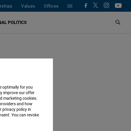
rships
Values
Offices
DE
AL POLITICS
e optimally for you
ly improve our offer
nd marketing cookies.
providers and how
 privacy policy in
consent. You can revoke
ON TOPIC