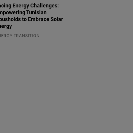
acing Energy Challenges:
mpowering Tunisian
ousholds to Embrace Solar
nergy
NERGY TRANSITION
.08.2026