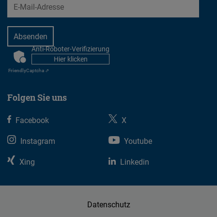
EMail
Veranstaltungen
in
der
Nähe
Anti-Roboter-Verifizierung
CAPTCHA
anzuzeigen.
Hier klicken
Friendly
Captcha ⇗
Folgen Sie uns
Facebook
X
Instagram
Youtube
Xing
Linkedin
Datenschutz