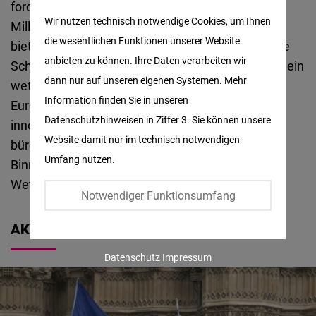
fordert jährliche Investitionen von bis zu 800
Matomo
Wir nutzen technisch notwendige Cookies, um Ihnen
Milliarden Euro.
Der Competitiveness Compass
die wesentlichen Funktionen unserer Website
bietet nun einen strategischen Fahrplan, um diese
Facebook
anbieten zu können. Ihre Daten verarbeiten wir
Schwächen auszugleichen
.
In diesem Kontext ist ein
Embed
dann nur auf unseren eigenen Systemen. Mehr
wettbewerbsfähiges und zukunftsorientiertes
Information finden Sie in unseren
Europa entscheidend. FNF Europa steht für ein
Twitter
Datenschutzhinweisen in Ziffer 3. Sie können unsere
innovationsfreundliches Umfeld, weniger
Embed
Website damit nur im technisch notwendigen
bürokratische Hürden und einen starken
Umfang nutzen.
Binnenmarkt, um Europas globale
Instagram
W
ettbewerbsfähigkeit
langfristig zu sichern.
Embed
Notwendiger Funktionsumfang
Youtube
AKTUELLES
Embed
Datenschutz
Impressum
Google
Maps