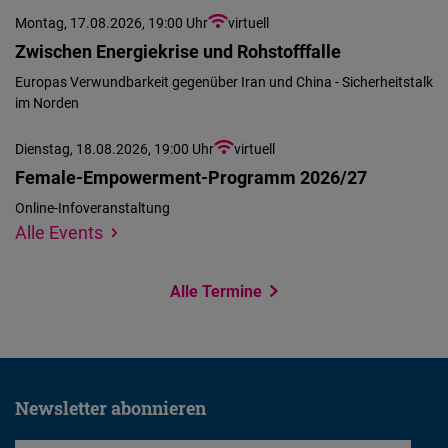
Montag, 17.08.2026, 19:00 Uhr
virtuell
Zwischen Energiekrise und Rohstofffalle
Europas Verwundbarkeit gegenüber Iran und China - Sicherheitstalk
im Norden
Dienstag, 18.08.2026, 19:00 Uhr
virtuell
Female-Empowerment-Programm 2026/27
Online-Infoveranstaltung
Wir
Standort
Alle Events
konnten
angeben
Ihren
Alle Termine
Standort
nicht
ermitteln,
um
Newsletter abonnieren
Ihnen