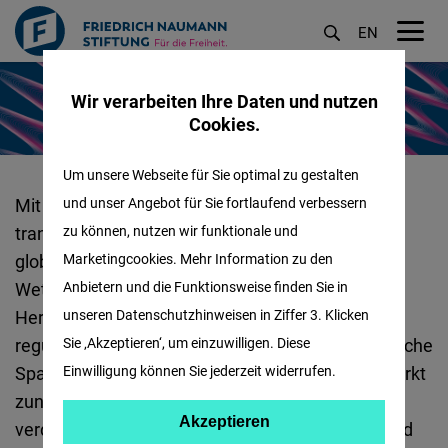
EN
M
Direkt
öf
Wir verarbeiten Ihre Daten und nutzen
zum
Cookies.
Inhalt
Um unsere Webseite für Sie optimal zu gestalten
Wettbewerb,
und unser Angebot für Sie fortlaufend verbessern
Mit einer zunehmenden Divergenz in den
Binnenmarkt,
zu können, nutzen wir funktionale und
transatlantischen Beziehungen und wachsender
Digitalisierung
Marketingcookies. Mehr Information zu den
globaler Konkurrenz steht Europas
&
Anbietern und die Funktionsweise finden Sie in
Wettbewerbsfähigkeit vor großen
unseren Datenschutzhinweisen in Ziffer 3. Klicken
Bürokratieabbau
Herausforderungen: Bürokratische Hürden,
Sie ‚Akzeptieren‘, um einzuwilligen. Diese
regulatorische Herausforderungen und geopolitische
:
Einwilligung können Sie jederzeit widerrufen.
Spannungen
set
zen
den europäischen Binnenmarkt
zunehmend unter Druck.
Der Draghi-Report
Akzeptieren
Akzeptieren
verdeutlicht den dringenden Handlungsbedarf und