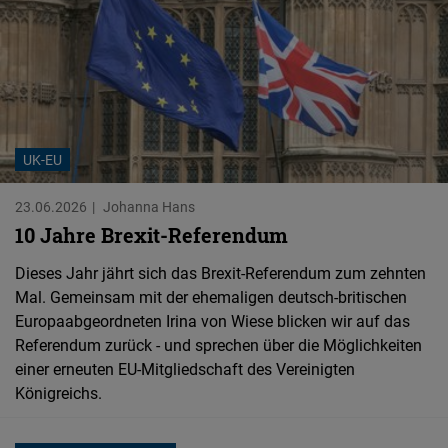
Embed
Cloudinary
Flickr
Embed
UK-EU
Newsletter2go
23.06.2026
Johanna Hans
10 Jahre Brexit-Referendum
Embed
Dieses Jahr jährt sich das Brexit-Referendum zum zehnten
Podigee
Mal. Gemeinsam mit der ehemaligen deutsch-britischen
Embed
Europaabgeordneten Irina von Wiese blicken wir auf das
Referendum zurück - und sprechen über die Möglichkeiten
einer erneuten EU-Mitgliedschaft des Vereinigten
D.Vinci
Königreichs.
Embed