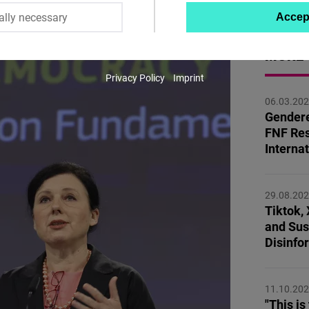
ally necessary
Accep
Twitter
Embed
MORE 
Privacy Policy
Imprint
Instagram
06.03.20
Embed
Gendere
FNF Res
Youtube
Interna
Embed
29.08.20
Google
Tiktok,
Maps
and Susc
Embed
Disinfo
Cloudinary
11.10.20
"This is