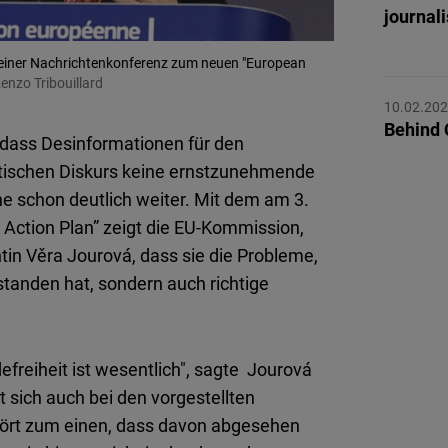
Flickr
journal
Embed
 einer Nachrichtenkonferenz zum neuen "European
enzo Tribouillard
Newsletter2go
10.02.20
Embed
Behind 
 dass Desinformationen für den
tischen Diskurs keine ernstzunehmende
Podigee
e schon deutlich weiter. Mit dem am 3.
Embed
ction Plan” zeigt die EU-Kommission,
in Věra Jourová, dass sie die Probleme,
D.Vinci
standen hat, sondern auch richtige
Embed
Typeform
freiheit ist wesentlich", sagte Jourová
Embed
t sich auch bei den vorgestellten
rt zum einen, dass davon abgesehen