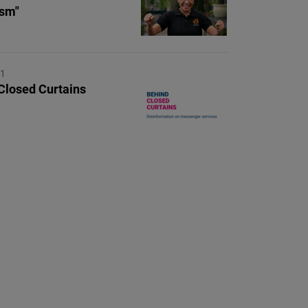
ism"
21
Closed Curtains