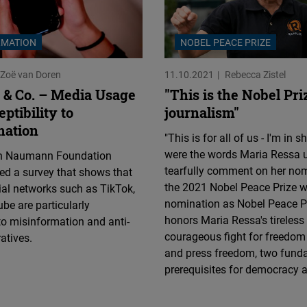
RMATION
NOBEL PEACE PRIZE
Zoë van Doren
11.10.2021
Rebecca Zistel
X & Co. – Media Usage
"This is the Nobel Pri
ptibility to
journalism"
mation
"This is for all of us - I'm in s
were the words Maria Ressa 
ch Naumann Foundation
tearfully comment on her no
d a survey that shows that
the 2021 Nobel Peace Prize w
ial networks such as TikTok,
nomination as Nobel Peace Pr
be are particularly
honors Maria Ressa's tireless
to misinformation and anti-
courageous fight for freedom
atives.
and press freedom, two fund
prerequisites for democracy 