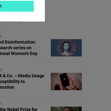
t
ON TOPIC
26
d Disinformation:
earch series on
tional Women's Day
25
 X & Co. – Media Usage
eptibility to
rmation
21
 the Nobel Prize for