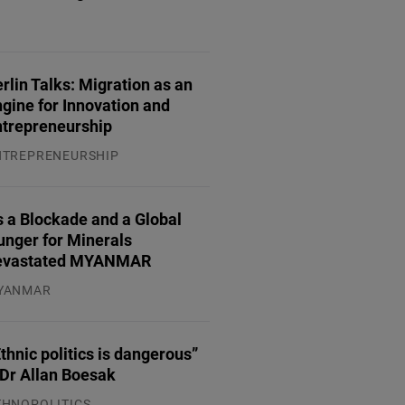
.07.2026
rlin Talks: Migration as an
gine for Innovation and
ntrepreneurship
NTREPRENEURSHIP
.07.2026
 a Blockade and a Global
unger for Minerals
evastated MYANMAR
YANMAR
.08.2026
thnic politics is dangerous”
 Dr Allan Boesak
THNOPOLITICS