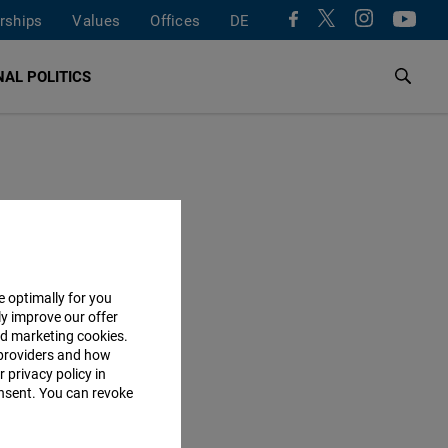
rships
Values
Offices
DE
AL POLITICS
e optimally for you
ly improve our offer
nd marketing cookies.
providers and how
 privacy policy in
consent. You can revoke