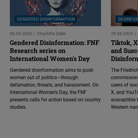
GENDERED DISINFORMATION
DESINFO
06.03.2026
Charlotte Zeller
29.08.2025
Gendered Disinformation: FNF
Tiktok, 
Research series on
and Susce
International Women's Day
Disinfor
Gendered disinformation aims to push
The Friedri
women out of politics—through
commissione
defamation, threats, and harassment. On
users of soc
International Women's Day, the FNF
X, and YouTu
presents calls for action based on country
susceptible 
studies.
Western narr