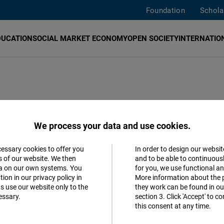
Foundation
Schola
DUCATION
SOCIAL MARKET ECONOMY
OPEN SOCIETY
INTERNATION
 Action Plan:
We process your data and use cookies.
nhalte
cessary cookies to offer you
In order to design our websit
Accept
s of our website. We then
and to be able to continuous
ta on our own systems. You
for you, we use functional a
Matomo
 Regulierung von Desinformation
ion in our privacy policy in
More information about the 
s use our website only to the
they work can be found in our
essary.
section 3. Click 'Accept' to 
Facebook
this consent at any time.
Embed