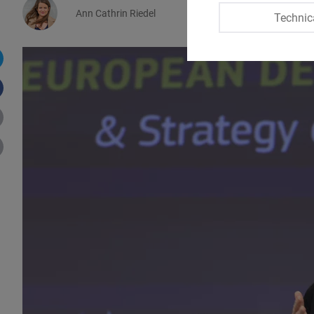
Ann Cathrin Riedel
Technic