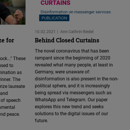
PUBLICATION
10.02.2021
Ann Cathrin Riedel
ze for
Behind Closed Curtains
The novel coronavirus that has been
rampant since the beginning of 2020
hock..." These
revealed what many people, at least in
used to
Germany, were unaware of:
mination as
disinformation is also present in the non-
inner. The
political sphere, and it is increasingly
ize laureate
being spread via messengers such as
 and
WhatsApp and Telegram. Our paper
 of speech
explores this new trend and seeks
amental
solutions to the digital issues of our
and peace.
future.