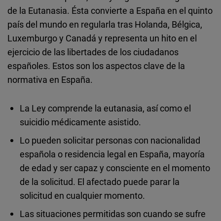
Cloudinary
de la Eutanasia. Ésta convierte a España en el quinto
país del mundo en regularla tras Holanda, Bélgica,
Flickr
Luxemburgo y Canadá y representa un hito en el
Embed
ejercicio de las libertades de los ciudadanos
españoles. Estos son los aspectos clave de la
Newsletter2go
normativa en España.
Embed
La Ley comprende la eutanasia, así como el
Podigee
suicidio médicamente asistido.
Embed
Lo pueden solicitar personas con nacionalidad
española o residencia legal en España, mayoría
D.Vinci
de edad y ser capaz y consciente en el momento
Embed
de la solicitud. El afectado puede parar la
solicitud en cualquier momento.
Typeform
Las situaciones permitidas son cuando se sufre
Embed