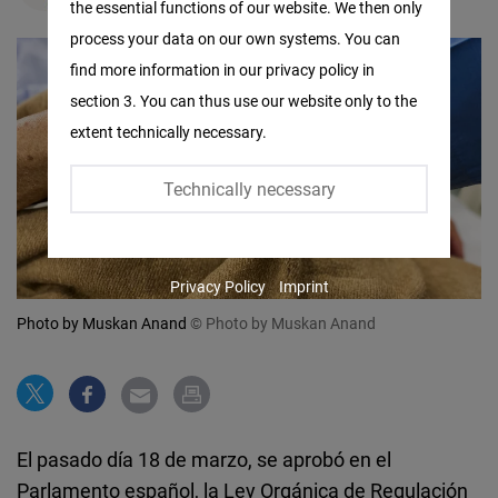
the essential functions of our website. We then only
Facebook
process your data on our own systems. You can
Embed
find more information in our privacy policy in
section 3. You can thus use our website only to the
Twitter
extent technically necessary.
Embed
Technically necessary
Instagram
Embed
Privacy Policy
Imprint
Youtube
Photo by Muskan Anand
© Photo by Muskan Anand
Embed
Google
Maps
Embed
El pasado día 18 de marzo, se aprobó en el
Parlamento español, la Ley Orgánica de Regulación