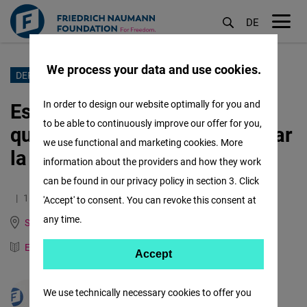
DE
M
öf
We process your data and use cookies.
Pasar
DERECHOS HUMANOS
al
España se convierte en el
In order to design our website optimally for you and
contenido
to be able to continuously improve our offer for you,
quinto país del mundo en reglar
principal
we use functional and marketing cookies. More
la Ley de la Eutanasia.
information about the providers and how they work
can be found in our privacy policy in section 3. Click
16.04.2021
1.7 Minutos
'Accept' to consent. You can revoke this consent at
any time.
Spain, Italy, Portugal and Mediterranean Dialogue
English
German
Accept
Accept
Matomo
We use technically necessary cookies to offer you
Raquel Bañón