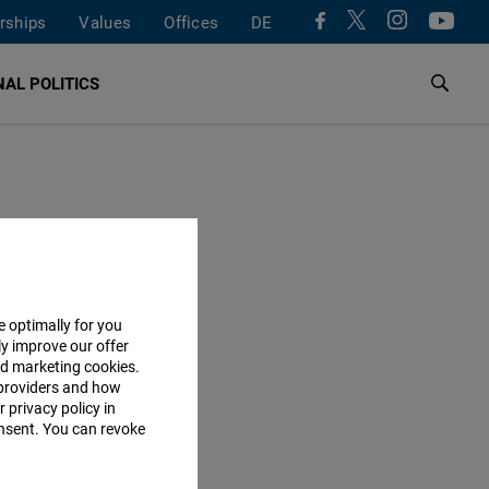
rships
Values
Offices
DE
AL POLITICS
e optimally for you
ly improve our offer
nd marketing cookies.
providers and how
 privacy policy in
consent. You can revoke