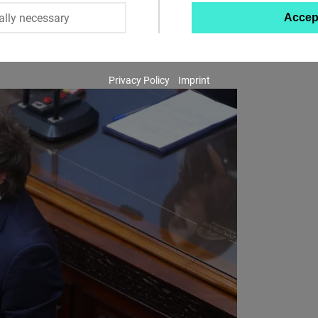
d Uruguay
English
German
ally necessary
Accep
Twitter
Embed
Privacy Policy
Imprint
Instagram
Embed
Youtube
Embed
Google
Maps
Embed
Cloudinary