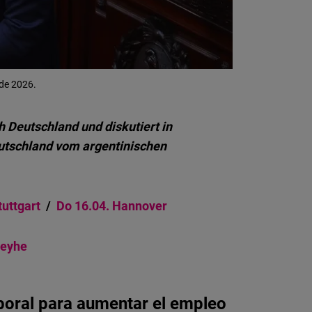
Flickr
Embed
Newsletter2go
 de 2026.
Embed
Podigee
h Deutschland und diskutiert in
Embed
utschland vom argentinischen
D.Vinci
Embed
tuttgart
/
Do 16.04. Hannover
Typeform
Weyhe
Embed
boral para aumentar el empleo