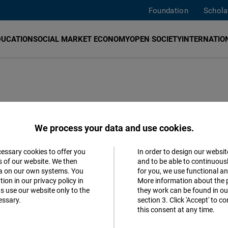
Foundation
Schola
DUCATION
SOCIAL MARKET ECONOMY
OPEN SOCIETY
INTERNATION
jo Milei con un
We process your data and use cookies.
cessary cookies to offer you
In order to design our websit
Accept
s of our website. We then
and to be able to continuous
ta on our own systems. You
for you, we use functional a
Matomo
 extraordinarias, Javier Milei logró
ion in our privacy policy in
More information about the 
s use our website only to the
they work can be found in our
slativo el 1 de marzo, con amplias
essary.
section 3. Click 'Accept' to 
Facebook
this consent at any time.
Embed