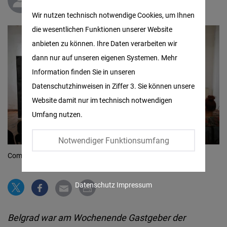
Edita Barać-Savić
Matomo
Wir nutzen technisch notwendige Cookies, um Ihnen
die wesentlichen Funktionen unserer Website
Facebook
anbieten zu können. Ihre Daten verarbeiten wir
Embed
dann nur auf unseren eigenen Systemen. Mehr
Information finden Sie in unseren
Twitter
Datenschutzhinweisen in Ziffer 3. Sie können unsere
Embed
Website damit nur im technisch notwendigen
Umfang nutzen.
Instagram
Embed
Notwendiger Funktionsumfang
Community Talks - Da se Zna!
© Belgrade Pride - Miloš Miškov
Youtube
Embed
Datenschutz
Impressum
Google
Belgrad war am Wochenende Gastgeber der
Maps