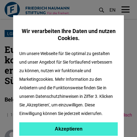
EN
M
öf
Wir verarbeiten Ihre Daten und nutzen
Direkt
LGBTIQ+-
Cookies.
zum
EuroPride 2022 – die
Inhalt
Um unsere Webseite für Sie optimal zu gestalten
komplizierte Geburt der
und unser Angebot für Sie fortlaufend verbessern
ersten EuroPride in
zu können, nutzen wir funktionale und
Südosteuropa
Marketingcookies. Mehr Information zu den
Anbietern und die Funktionsweise finden Sie in
unseren Datenschutzhinweisen in Ziffer 3. Klicken
Belgrad - Gastgeber der EuroPride
Sie ‚Akzeptieren‘, um einzuwilligen. Diese
Einwilligung können Sie jederzeit widerrufen.
19.09.2022
3.0 Minuten
Western Balkans
Englisch
Akzeptieren
Akzeptieren