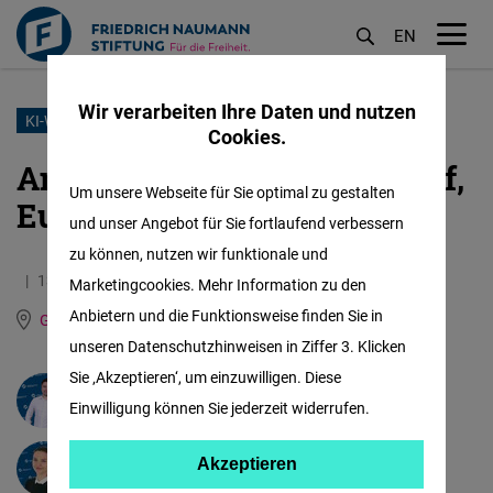
EN
M
öf
Wir verarbeiten Ihre Daten und nutzen
Direkt
KI-WETTRENNEN
Cookies.
zum
Amerika vorn, China holt auf,
Inhalt
Um unsere Webseite für Sie optimal zu gestalten
Europa bleibt zurück
und unser Angebot für Sie fortlaufend verbessern
zu können, nutzen wir funktionale und
13.07.2026
4.5 Minuten
Marketingcookies. Mehr Information zu den
Anbietern und die Funktionsweise finden Sie in
Global Innovation Hub (Taipeh)
Englisch
unseren Datenschutzhinweisen in Ziffer 3. Klicken
Sie ‚Akzeptieren‘, um einzuwilligen. Diese
Frederic Spohr
Einwilligung können Sie jederzeit widerrufen.
Akzeptieren
Akzeptieren
Céline Nauer