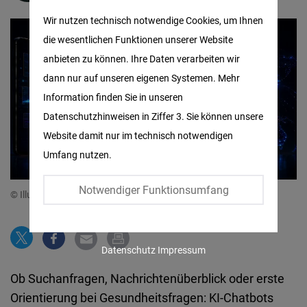
Matomo
Wir nutzen technisch notwendige Cookies, um Ihnen
die wesentlichen Funktionen unserer Website
Facebook
anbieten zu können. Ihre Daten verarbeiten wir
Embed
dann nur auf unseren eigenen Systemen. Mehr
Information finden Sie in unseren
Twitter
Datenschutzhinweisen in Ziffer 3. Sie können unsere
Embed
Website damit nur im technisch notwendigen
Umfang nutzen.
Instagram
Embed
Notwendiger Funktionsumfang
© Illustration: AI-generated.
Youtube
Embed
Datenschutz
Impressum
Google
Ob Suchanfragen, Nachrichtenüberblick oder erste
Maps
Orientierung bei Gesundheitsfragen: KI-Chatbots