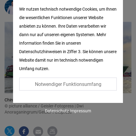
Matomo
Frederic Spohr
Wir nutzen technisch notwendige Cookies, um Ihnen
die wesentlichen Funktionen unserer Website
Facebook
anbieten zu können. Ihre Daten verarbeiten wir
Embed
dann nur auf unseren eigenen Systemen. Mehr
Information finden Sie in unseren
Twitter
Datenschutzhinweisen in Ziffer 3. Sie können unsere
Embed
Website damit nur im technisch notwendigen
Umfang nutzen.
Instagram
Embed
Notwendiger Funktionsumfang
Youtube
China Shipping Line Schiff
Embed
© picture alliance / Geisler-Fotopress | Dwi
Datenschutz
Impressum
Anoraganingrum/Geisler-Fotopress
Google
Maps