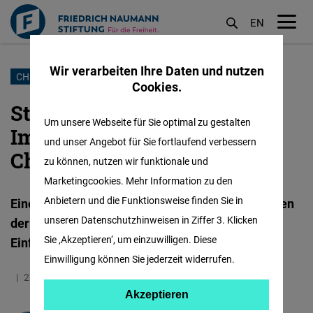
EN
M
öf
Wir verarbeiten Ihre Daten und nutzen
Direkt
CHINA-STRATEGIE
Cookies.
zum
Studie: Deutschlands
Inhalt
Um unsere Webseite für Sie optimal zu gestalten
Importabhängigkeit von
und unser Angebot für Sie fortlaufend verbessern
China steigt
zu können, nutzen wir funktionale und
Marketingcookies. Mehr Information zu den
Anbietern und die Funktionsweise finden Sie in
Eine neue FNF-Analyse zeigt: Entgegen den Zielen
unseren Datenschutzhinweisen in Ziffer 3. Klicken
der China-Strategie ist der Anteil chinesischer
Sie ‚Akzeptieren‘, um einzuwilligen. Diese
Einfuhren bei wichtigen Gütern gestiegen.
Einwilligung können Sie jederzeit widerrufen.
26.05.2026
1.9 Minuten
Taiwan
Englisch
Akzeptieren
Akzeptieren