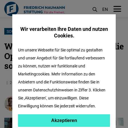
EN
M
öf
Wir verarbeiten Ihre Daten und nutzen
Direkt
SOUVERÄNITÄT ALS VORWAND
Cookies.
zum
Wie Ugandas neues Gesetz die
Inhalt
Um unsere Webseite für Sie optimal zu gestalten
Opposition mundtot machen
und unser Angebot für Sie fortlaufend verbessern
soll
zu können, nutzen wir funktionale und
Marketingcookies. Mehr Information zu den
Anbietern und die Funktionsweise finden Sie in
20.05.2026
3.0 Minuten
Sub-Saharan Africa
unseren Datenschutzhinweisen in Ziffer 3. Klicken
Sie ‚Akzeptieren‘, um einzuwilligen. Diese
Masechaba Mdaka
Einwilligung können Sie jederzeit widerrufen.
Akzeptieren
Akzeptieren