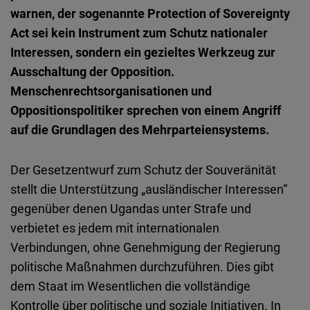
Embed
warnen, der sogenannte Protection of Sovereignty
Act sei kein Instrument zum Schutz nationaler
Cloudinary
Interessen, sondern ein gezieltes Werkzeug zur
Ausschaltung der Opposition.
Flickr
Menschenrechtsorganisationen und
Embed
Oppositionspolitiker sprechen von einem Angriff
auf die Grundlagen des Mehrparteiensystems.
Newsletter2go
Embed
Der Gesetzentwurf zum Schutz der Souveränität
stellt die Unterstützung „ausländischer Interessen“
Podigee
gegenüber denen Ugandas unter Strafe und
Embed
verbietet es jedem mit internationalen
Verbindungen, ohne Genehmigung der Regierung
D.Vinci
politische Maßnahmen durchzuführen. Dies gibt
Embed
dem Staat im Wesentlichen die vollständige
Kontrolle über politische und soziale Initiativen. In