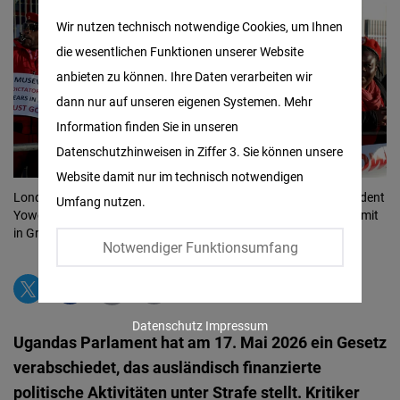
Matomo
Wir nutzen technisch notwendige Cookies, um Ihnen
die wesentlichen Funktionen unserer Website
Facebook
anbieten zu können. Ihre Daten verarbeiten wir
Embed
dann nur auf unseren eigenen Systemen. Mehr
Information finden Sie in unseren
Twitter
Datenschutzhinweisen in Ziffer 3. Sie können unsere
Embed
Website damit nur im technisch notwendigen
London / UK – January 20, 2020: Opponents of Uganda’s President
Umfang nutzen.
Instagram
Yoweri Museveni protest outside the UK Africa Investment Summit
in Greenwich, London
© Shutterstock
Embed
Notwendiger Funktionsumfang
Youtube
Embed
Datenschutz
Impressum
Ugandas Parlament hat am 17. Mai 2026 ein Gesetz
Google
verabschiedet, das ausländisch finanzierte
Maps
politische Aktivitäten unter Strafe stellt. Kritiker