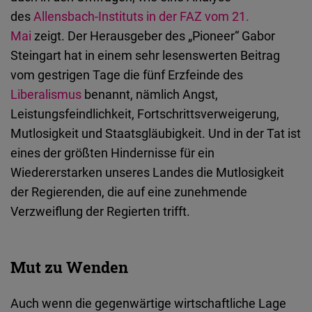
Embed
des
Allensbach-Instituts
in der
FAZ
vom
21.
Mai
zeigt. Der Herausgeber des „Pioneer“ Gabor
Cloudinary
Steingart hat in einem sehr lesenswerten Beitrag
vom gestrigen Tage die fünf Erzfeinde des
Flickr
Liberalismu
s
benannt, nämlich Angst,
Embed
Leistungsfeindlichkeit, Fortschrittsverweigerung,
Mutlosigkeit und Staatsgläubigkeit. Und in der Tat ist
Newsletter2go
eines der größten Hindernisse für ein
Embed
Wiedererstarken unseres Landes die Mutlosigkeit
der Regierenden, die auf eine zunehmende
Podigee
Verzweiflung der Regierten trifft.
Embed
D.Vinci
Mut zu Wenden
Embed
Auch wenn die gegenwärtige wirtschaftliche Lage