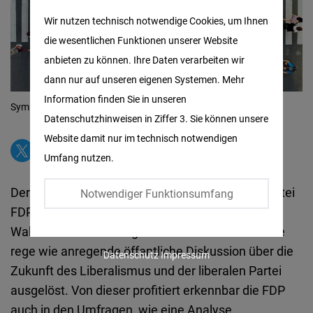
Matomo
Wir nutzen technisch notwendige Cookies, um Ihnen
die wesentlichen Funktionen unserer Website
Facebook
anbieten zu können. Ihre Daten verarbeiten wir
Embed
dann nur auf unseren eigenen Systemen. Mehr
Information finden Sie in unseren
Twitter
Symbolbild Freiheit / Gesellschaft
© Getty Images via Canva
Datenschutzhinweisen in Ziffer 3. Sie können unsere
Embed
Website damit nur im technisch notwendigen
Umfang nutzen.
Instagram
Embed
Der Bundesparteitag der uns nahestehenden Partei
Notwendiger Funktionsumfang
FDP beginnt morgen in Berlin und die anstehende
Youtube
Wahl der Parteiführung hat erfreulicherweise eine
Embed
rege wie anregende öffentliche Diskussion über die
Datenschutz
Impressum
Zukunft des Liberalismus und der liberalen Partei
Google
ausgelöst. Von dieser profitiert erkennbar die FDP
Maps
auch in den Umfragen, wie eine Analyse