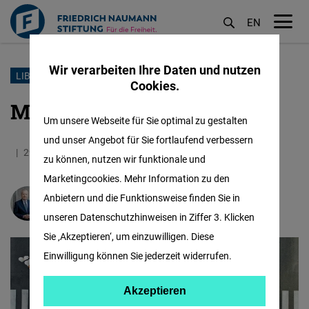
EN
M
öf
Wir verarbeiten Ihre Daten und nutzen
Direkt
LIBERALISMUS
Cookies.
zum
Mut zu Wenden
Inhalt
Um unsere Webseite für Sie optimal zu gestalten
und unser Angebot für Sie fortlaufend verbessern
29.05.2026
2.7 Minuten
Deutschland
zu können, nutzen wir funktionale und
Marketingcookies. Mehr Information zu den
Anbietern und die Funktionsweise finden Sie in
Steffen Saebisch
unseren Datenschutzhinweisen in Ziffer 3. Klicken
Sie ‚Akzeptieren‘, um einzuwilligen. Diese
Einwilligung können Sie jederzeit widerrufen.
Akzeptieren
Akzeptieren