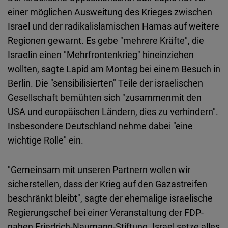
Embed
einer möglichen Ausweitung des Krieges zwischen
Israel und der radikalislamischen Hamas auf weitere
Cloudinary
Regionen gewarnt. Es gebe "mehrere Kräfte", die
Israelin einen "Mehrfrontenkrieg" hineinziehen
Flickr
wollten, sagte Lapid am Montag bei einem Besuch in
Embed
Berlin. Die "sensibilisierten" Teile der israelischen
Gesellschaft bemühten sich "zusammenmit den
Newsletter2go
USA und europäischen Ländern, dies zu verhindern".
Embed
Insbesondere Deutschland nehme dabei "eine
wichtige Rolle" ein.
Podigee
Embed
"Gemeinsam mit unseren Partnern wollen wir
sicherstellen, dass der Krieg auf den Gazastreifen
D.Vinci
beschränkt bleibt", sagte der ehemalige israelische
Embed
Regierungschef bei einer Veranstaltung der FDP-
nahen Friedrich-Naumann-Stiftung. Israel setze alles