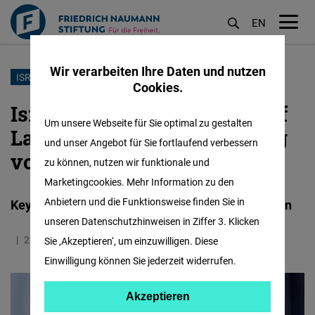
EN
M
öf
Wir verarbeiten Ihre Daten und nutzen
Direkt
ISRAEL
Cookies.
zum
Israelischer Oppositionschef
Inhalt
Um unsere Webseite für Sie optimal zu gestalten
Lapid warnt vor Ausweitung
und unser Angebot für Sie fortlaufend verbessern
von Israel-Hamas-Krieg
zu können, nutzen wir funktionale und
Marketingcookies. Mehr Information zu den
Anbietern und die Funktionsweise finden Sie in
Keynote bei Friedrich-Naumann-Stiftung in Berlin
unseren Datenschutzhinweisen in Ziffer 3. Klicken
22.12.2023
9.0 Minuten
Sie ‚Akzeptieren‘, um einzuwilligen. Diese
Einwilligung können Sie jederzeit widerrufen.
Akzeptieren
Akzeptieren