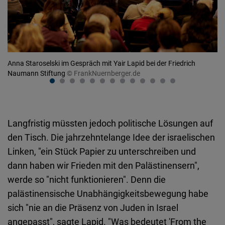
Anna Staroselski im Gespräch mit Yair Lapid bei der Friedrich
Pr
Naumann Stiftung
© FrankNuernberger.de
Ve
Langfristig müssten jedoch politische Lösungen auf
den Tisch. Die jahrzehntelange Idee der israelischen
Linken, "ein Stück Papier zu unterschreiben und
dann haben wir Frieden mit den Palästinensern",
werde so "nicht funktionieren". Denn die
palästinensische Unabhängigkeitsbewegung habe
sich "nie an die Präsenz von Juden in Israel
angepasst", sagte Lapid. "Was bedeutet 'From the