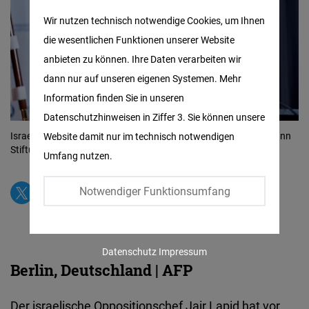
Matomo
Wir nutzen technisch notwendige Cookies, um Ihnen
die wesentlichen Funktionen unserer Website
Facebook
anbieten zu können. Ihre Daten verarbeiten wir
Embed
dann nur auf unseren eigenen Systemen. Mehr
Information finden Sie in unseren
Twitter
Datenschutzhinweisen in Ziffer 3. Sie können unsere
Embed
Israelischer Oppositionschef Jair Lapid bei der Friedrich Naumann
Website damit nur im technisch notwendigen
Stiftung für die Freiheit in Berlin
© FrankNuernberger.de
Umfang nutzen.
Instagram
Embed
Notwendiger Funktionsumfang
Youtube
Embed
Datenschutz
Impressum
Berlin, Deutschland | AFP
Google
Maps
Der israelische Oppositionschef Jair Lapid hat vor