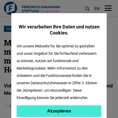
EN
M
öf
Wir verarbeiten Ihre Daten und nutzen
Direkt
PRESSEFREIHEIT IM EXIL
Cookies.
zum
Marta Petrovskaja: "Ich
Inhalt
Um unsere Webseite für Sie optimal zu gestalten
musste mich zwischen
und unser Angebot für Sie fortlaufend verbessern
meinem Beruf oder meinem
zu können, nutzen wir funktionale und
Heimatland entscheiden"
Marketingcookies. Mehr Information zu den
Anbietern und die Funktionsweise finden Sie in
unseren Datenschutzhinweisen in Ziffer 3. Klicken
Videoprojekt des Internationalen Journalisten- und
Sie ‚Akzeptieren‘, um einzuwilligen. Diese
Mediendialogprogramms (IJMD)
Einwilligung können Sie jederzeit widerrufen.
07.03.2023
2.8 Minuten
Deutschland
Akzeptieren
Akzeptieren