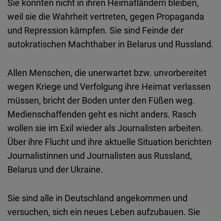
Sie konnten nicht in ihren Heimatländern bleiben,
Embed
weil sie die Wahrheit vertreten, gegen Propaganda
und Repression kämpfen. Sie sind Feinde der
Cloudinary
autokratischen Machthaber in Belarus und Russland.
Flickr
Allen Menschen, die unerwartet bzw. unvorbereitet
Embed
wegen Kriege und Verfolgung ihre Heimat verlassen
müssen, bricht der Boden unter den Füßen weg.
Newsletter2go
Medienschaffenden geht es nicht anders. Rasch
Embed
wollen sie im Exil wieder als Journalisten arbeiten.
Über ihre Flucht und ihre aktuelle Situation berichten
Podigee
Journalistinnen und Journalisten aus Russland,
Embed
Belarus und der Ukraine.
D.Vinci
Sie sind alle in Deutschland angekommen und
Embed
versuchen, sich ein neues Leben aufzubauen. Sie