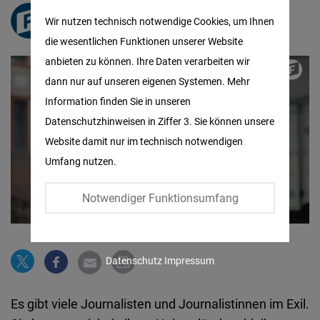
Matomo
freiheit.org
Wir nutzen technisch notwendige Cookies, um Ihnen
die wesentlichen Funktionen unserer Website
Facebook
anbieten zu können. Ihre Daten verarbeiten wir
Embed
dann nur auf unseren eigenen Systemen. Mehr
Information finden Sie in unseren
Twitter
Datenschutzhinweisen in Ziffer 3. Sie können unsere
Embed
Website damit nur im technisch notwendigen
Umfang nutzen.
Instagram
Embed
Notwendiger Funktionsumfang
Youtube
Embed
Datenschutz
Impressum
Google
Es gibt viele Journalisten und Journalistinnen im Exil.
Maps