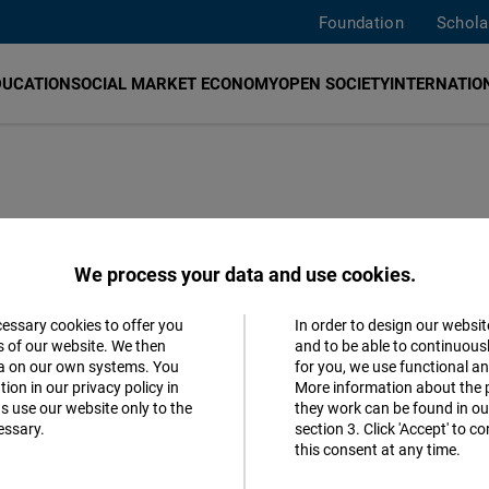
Foundation
Schola
DUCATION
SOCIAL MARKET ECONOMY
OPEN SOCIETY
INTERNATION
ara la Libertad en Argentina, Brasil, Chile, Paraguay y 
We process your data and use cookies.
les en nuestras sociedades. Desde 1983, con el retorno d
n Buenos Aires colabora activamente con instituciones d
cessary cookies to offer you
In order to design our websit
Accept
s of our website. We then
and to be able to continuous
 el estado de derecho, la libertad económica, los derech
ta on our own systems. You
for you, we use functional a
Matomo
r el trabajo de la fundación. ¡Muchas gracias!
ion in our privacy policy in
More information about the 
s use our website only to the
they work can be found in our
essary.
section 3. Click 'Accept' to 
Facebook
this consent at any time.
Embed