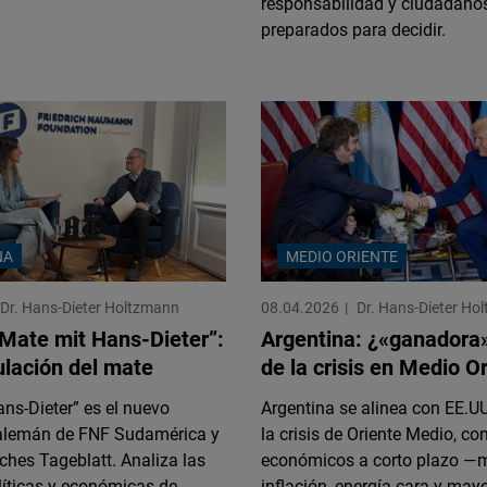
responsabilidad y ciudadano
preparados para decidir.
NA
MEDIO ORIENTE
Dr. Hans-Dieter Holtzmann
08.04.2026
Dr. Hans-Dieter Ho
Mate mit Hans-Dieter”:
Argentina: ¿«ganadora»
ulación del mate
de la crisis en Medio O
ns-Dieter” es el nuevo
Argentina se alinea con EE.UU.
alemán de FNF Sudamérica y
la crisis de Oriente Medio, co
sches Tageblatt. Analiza las
económicos a corto plazo —
líticas y económicas de
inflación, energía cara y mayo