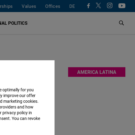
rships
Values
Offices
DE
AL POLITICS
Uruguay.
AMERICA LATINA
e la
e la
e optimally for you
ly improve our offer
os humanos
nd marketing cookies.
providers and how
 privacy policy in
consent. You can revoke