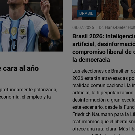
Flickr
Embed
BRASIL
08.07.2026
Dr. Hans-Dieter Ho
Newsletter2go
Brasil 2026: inteligenci
Embed
artificial, desinformació
compromiso liberal de 
Podigee
la democracia
Embed
 cara al año
Las elecciones de Brasil en o
2026 estarán atravesadas po
D.Vinci
realidad comunicacional, la i
Embed
d profundamente polarizada,
artificial, la hiperpolarización 
 economía, el empleo y la
desinformación a gran escala
Typeform
este escenario, desde la Fun
Embed
Friedrich Naumann para la Li
reafirmamos que el liberalism
ofrece una ruta clara. Más li