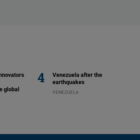
nnovators
Venezuela after the
earthquakes
e global
VENEZUELA
07.08.2026