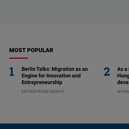
MOST POPULAR
Berlin Talks: Migration as an
As a
Engine for Innovation and
Hung
Entrepreneurship
deva
ENTREPRENEURSHIP
MYA
31.07.2026
04.08