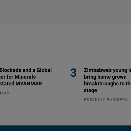
 Blockade and a Global
Zimbabwe’s young i
er for Minerals
bring home grown
stated MYANMAR
breakthroughs to th
stage
NMAR
.2026
BREAKING BARRIERS
04.08.2026