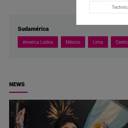
Technic
Sudamérica
America Latina
México
Lima
Centr
NEWS