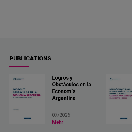
giro
en
la
economía
argentina.
¿Es
sostenible
el
PUBLICATIONS
rumbo?
Logros y
Obstáculos en la
Economía
Argentina
07/2026
Mehr