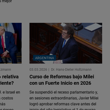
s mejor
ARGENTINA
ltzmann
03.03.2026
Dr. Hans-Dieter Holtzmann
 relativa
Curso de Reformas bajo Milei
riente?
con un Fuerte Inicio en 2026
 e Israel en
Se suspendió el receso parlamentario y,
n costos
en sesiones extraordinarias, Javier Milei
más
logró aprobar reformas clave antes del
r riesgo
inicio del año legislativo el 1 de marzo,