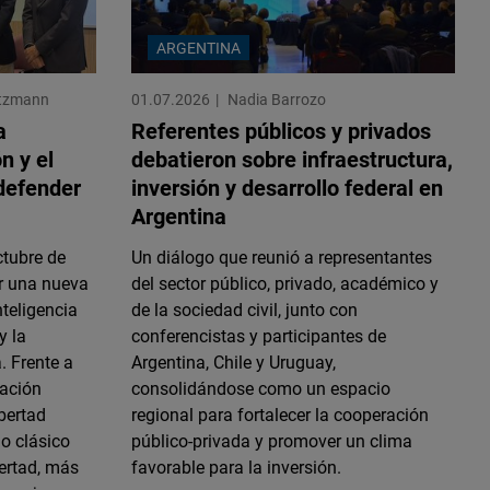
ARGENTINA
ltzmann
01.07.2026
Nadia Barrozo
a
Referentes públicos y privados
n y el
debatieron sobre infraestructura,
defender
inversión y desarrollo federal en
Argentina
ctubre de
Un diálogo que reunió a representantes
r una nueva
del sector público, privado, académico y
nteligencia
de la sociedad civil, junto con
y la
conferencistas y participantes de
. Frente a
Argentina, Chile y Uruguay,
dación
consolidándose como un espacio
bertad
regional para fortalecer la cooperación
o clásico
público-privada y promover un clima
bertad, más
favorable para la inversión.