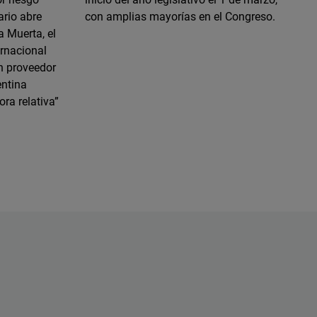
ario abre
con amplias mayorías en el Congreso.
a Muerta, el
ernacional
un proveedor
entina
ra relativa”