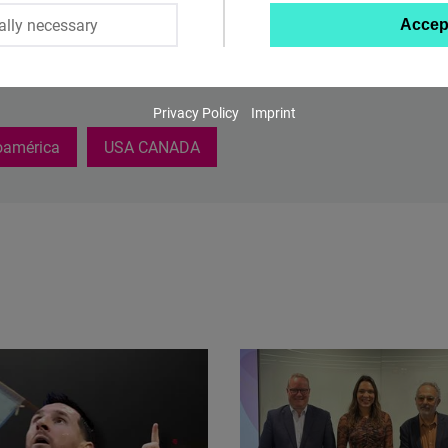
ally necessary
Accep
Twitter
Embed
Privacy Policy
Imprint
Instagram
oamérica
USA CANADA
Embed
Youtube
Embed
Google
Maps
Embed
Cloudinary