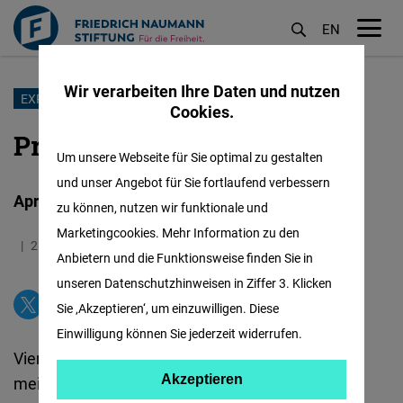
EN
M
öf
Wir verarbeiten Ihre Daten und nutzen
Direkt
EXPERIENCE
Cookies.
zum
Praktikumsbericht
Inhalt
Um unsere Webseite für Sie optimal zu gestalten
und unser Angebot für Sie fortlaufend verbessern
April - Juli 2023 - Leonie de Weerth
zu können, nutzen wir funktionale und
Marketingcookies. Mehr Information zu den
25.07.2023
2.5 Minuten
Libanon
Anbietern und die Funktionsweise finden Sie in
unseren Datenschutzhinweisen in Ziffer 3. Klicken
Sie ‚Akzeptieren‘, um einzuwilligen. Diese
Einwilligung können Sie jederzeit widerrufen.
Vier Monate in Beirut: eine Entscheidung, die in
Akzeptieren
Akzeptieren
meinem Freundes- und Familienkreis auf viele