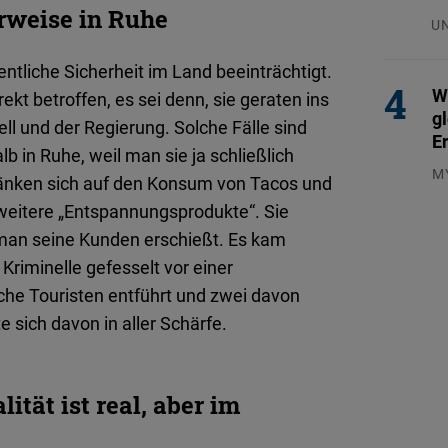
erweise in Ruhe
U
29
fentliche Sicherheit im Land beeinträchtigt.
W
rekt betroffen, es sei denn, sie geraten ins
g
ll und der Regierung. Solche Fälle sind
E
lb in Ruhe, weil man sie ja schließlich
M
hränken sich auf den Konsum von Tacos und
04
 weitere „Entspannungsprodukte“. Sie
man seine Kunden erschießt. Es kam
 Kriminelle gefesselt vor einer
sche Touristen entführt und zwei davon
zierte sich davon in aller Schärfe.
tät ist real, aber im