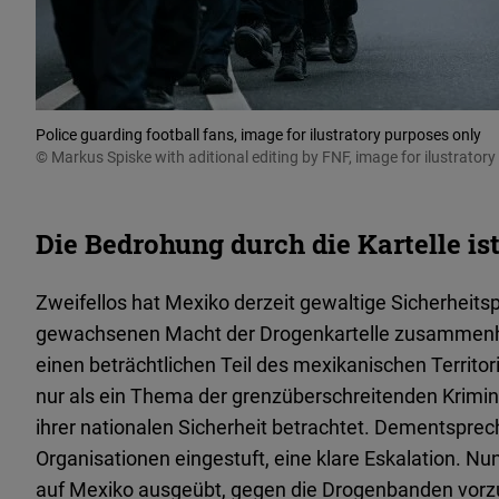
Police guarding football fans, image for ilustratory purposes only
© Markus Spiske with aditional editing by FNF, image for ilustrator
Die Bedrohung durch die Kartelle is
Zweifellos hat Mexiko derzeit gewaltige Sicherheitsp
gewachsenen Macht der Drogenkartelle zusammenhän
einen beträchtlichen Teil des mexikanischen Territ
nur als ein Thema der grenzüberschreitenden Krimina
ihrer nationalen Sicherheit betrachtet. Dementsprech
Organisationen eingestuft, eine klare Eskalation. N
auf Mexiko ausgeübt, gegen die Drogenbanden vorzug