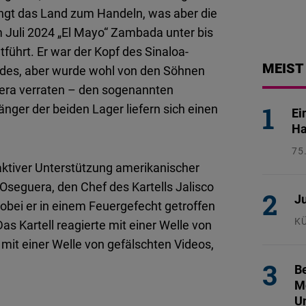
ngt das Land zum Handeln, was aber die
m Juli 2024 „El Mayo“ Zambada unter bis
führt. Er war der Kopf des Sinaloa-
MEIST
andes, aber wurde wohl von den Söhnen
era verraten – den sogenannten
änger der beiden Lager liefern sich einen
Ei
Ha
75
aktiver Unterstützung amerikanischer
26
 Oseguera, den Chef des Kartells Jalisco
Ju
obei er in einem Feuergefecht getroffen
K
s Kartell reagierte mit einer Welle von
29
it einer Welle von gefälschten Videos,
Be
Mo
U