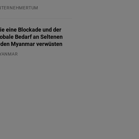
NTERNEHMERTUM
.07.2026
ie eine Blockade und der
lobale Bedarf an Seltenen
rden Myanmar verwüsten
YANMAR
.08.2026