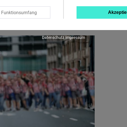
Twitter
r Funktionsumfang
Akzeptie
Embed
Instagram
Datenschutz
Impressum
Embed
Youtube
Embed
Google
Maps
Embed
Cloudinary