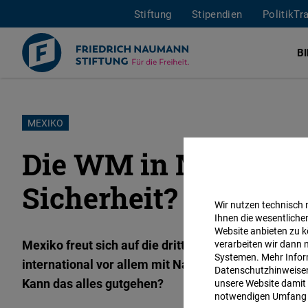
Stiftung
Stipendien
PolitikTr
B
Direkt
MEXIKO
zum
Die WM in Mexiko: A
Inhalt
Sicherheit?
Wir nutzen technisch
Ihnen die wesentliche
Website anbieten zu k
Mexiko freut sich auf die dritte Fusballweltmeister
verarbeiten wir dann 
Systemen. Mehr Inform
international vor allem mit Nachrichten zu Kriminal
Datenschutzhinweisen 
Kann das alles gutgehen?
unsere Website damit 
notwendigen Umfang 