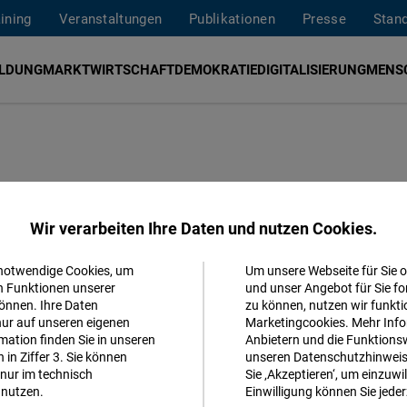
aining
Veranstaltungen
Publikationen
Presse
Stan
ILDUNG
MARKTWIRTSCHAFT
DEMOKRATIE
DIGITALISIERUNG
MENS
lles in
Wir verarbeiten Ihre Daten und nutzen Cookies.
 notwendige Cookies, um
Um unsere Webseite für Sie o
Akzeptieren
n Funktionen unserer
und unser Angebot für Sie fo
önnen. Ihre Daten
zu können, nutzen wir funkti
Matomo
schaft im Land, aber das Land wird derzeit
nur auf unseren eigenen
Marketingcookies. Mehr Info
ation finden Sie in unseren
Anbietern und die Funktionsw
ität und Gewalt in Verbindung gebracht.
in Ziffer 3. Sie können
unseren Datenschutzhinweisen
Facebook
nur im technisch
Sie ‚Akzeptieren‘, um einzuwil
Embed
nutzen.
Einwilligung können Sie jeder