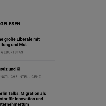
 GELESEN
ne große Liberale mit
ltung und Mut
. GEBURTSTAG
.07.2026
stiz und KI
ÜNSTLICHE INTELLIGENZ
.07.2026
rlin Talks: Migration als
tor für Innovation und
nternehmertum