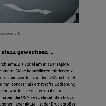
Flickr
Embed
Newsletter2go
Embed
y purposes only
Podigee
Embed
t stark gewachsen …
D.Vinci
robleme, die vor allem mit der rapide
Embed
gen. Diese kontrollieren mittlerweile
oriums und werden von den USA nicht mehr
Typeform
lität, sondern als ernsthafte Bedrohung
Embed
end wurden sie als terroristische
un haben die USA seit Jahrzehnten Druck
ehen, aber aktuell ist der Druck größer