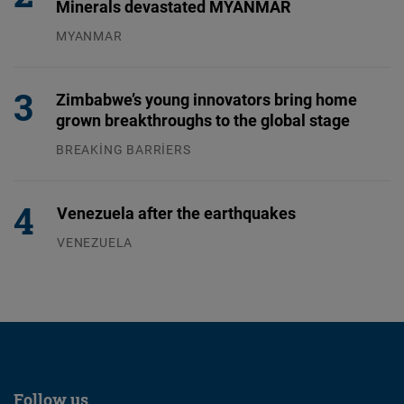
Minerals devastated MYANMAR
MYANMAR
04.08.2026
Zimbabwe’s young innovators bring home
grown breakthroughs to the global stage
BREAKING BARRIERS
04.08.2026
Venezuela after the earthquakes
VENEZUELA
07.08.2026
Follow us