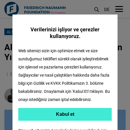
DE
M
öf
Verilerinizi işliyor ve çerezler
Ana
ALMANYA'DA NELER OLUYOR?
kullanıyoruz.
içeriğe
Almanya 2025 – Zor Kararların
atla
Web sitemizi sizin için optimize etmek ve size
Yılı
sunduğumuz teklifleri sürekli olarak iyileştirebilmek
için işlevsel ve pazarlama çerezleri kullanıyoruz.
26.12.2025
3.8 Dakika
Türkiye
Sağlayıcılar ve nasıl çalıştıkları hakkında daha fazla
bilgi için Gizlilik ve KVKK Politikamızın 3. bölüme
bakabilirsiniz. Onaylamak için 'Kabul Et'i tıklayın. Bu
Aret Demirci
onayı istediğiniz zaman iptal edebilirsiniz.
Kabul et
Kabul et
Matomo