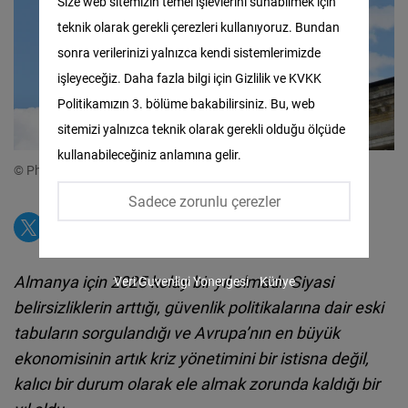
Size web sitemizin temel işlevlerini sunabilmek için
teknik olarak gerekli çerezleri kullanıyoruz. Bundan
Facebook
sonra verilerinizi yalnızca kendi sistemlerimizde
Embed
işleyeceğiz. Daha fazla bilgi için Gizlilik ve KVKK
Politikamızın 3. bölüme bakabilirsiniz. Bu, web
Twitter
sitemizi yalnızca teknik olarak gerekli olduğu ölçüde
Embed
kullanabileceğiniz anlamına gelir.
© Photo by
Martin
on
Unsplash
Instagram
Sadece zorunlu çerezler
Embed
Youtube
Almanya için 2025 kolay bir yıl olmadı. Siyasi
Veri Guvenligi Yonergesi
Künye
Embed
belirsizliklerin arttığı, güvenlik politikalarına dair eski
tabuların sorgulandığı ve Avrupa’nın en büyük
Google
ekonomisinin artık kriz yönetimini bir istisna değil,
Maps
kalıcı bir durum olarak ele almak zorunda kaldığı bir
Embed