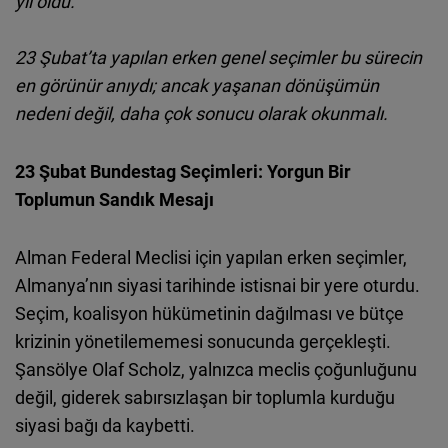
yıl oldu.
Cloudinary
23 Şubat’ta yapılan erken genel seçimler bu sürecin
en görünür anıydı; ancak yaşanan dönüşümün
Flickr
nedeni değil, daha çok sonucu olarak okunmalı.
Embed
23 Şubat Bundestag Seçimleri: Yorgun Bir
Newsletter2go
Toplumun Sandık Mesajı
Embed
Alman Federal Meclisi için yapılan erken seçimler,
Podigee
Almanya’nın siyasi tarihinde istisnai bir yere oturdu.
Embed
Seçim, koalisyon hükümetinin dağılması ve bütçe
krizinin yönetilememesi sonucunda gerçekleşti.
D.Vinci
Şansölye Olaf Scholz, yalnızca meclis çoğunluğunu
Embed
değil, giderek sabırsızlaşan bir toplumla kurduğu
siyasi bağı da kaybetti.
Typeform