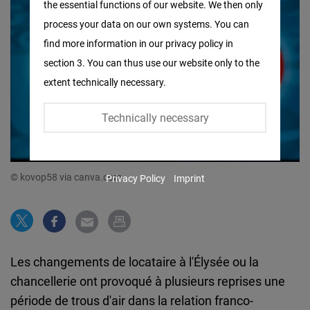
the essential functions of our website. We then only
Facebook
process your data on our own systems. You can
Embed
find more information in our privacy policy in
section 3. You can thus use our website only to the
Twitter
extent technically necessary.
Embed
Technically necessary
Instagram
Embed
© kovop58 via canva.com
Privacy Policy
Imprint
Youtube
Embed
Google
Les changements de locataire à l'Élysée ou la
Maps
chancellerie ont provoqué à plusieurs reprises une
Embed
période de trous d'air dans la relation franco-