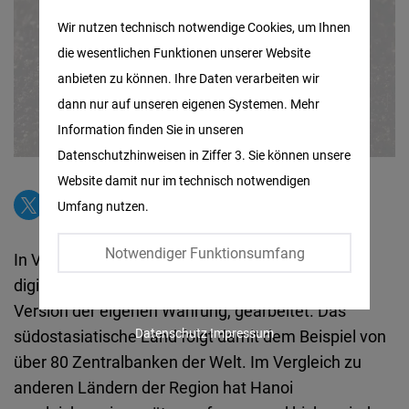
Matomo
Wir nutzen technisch notwendige Cookies, um Ihnen
die wesentlichen Funktionen unserer Website
Facebook
anbieten zu können. Ihre Daten verarbeiten wir
Embed
dann nur auf unseren eigenen Systemen. Mehr
Information finden Sie in unseren
Twitter
Datenschutzhinweisen in Ziffer 3. Sie können unsere
Embed
Website damit nur im technisch notwendigen
Umfang nutzen.
Instagram
Embed
Notwendiger Funktionsumfang
In Vietnam wird derzeit an der Entwicklung von
digitalem Zentralbankgeld, also einer digitalen
Youtube
Version der eigenen Währung, gearbeitet. Das
Embed
Datenschutz
Impressum
südostasiatische Land folgt damit dem Beispiel von
über 80 Zentralbanken der Welt. Im Vergleich zu
Google
anderen Ländern der Region hat Hanoi
Maps