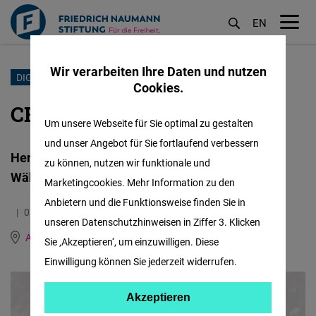
EN
M
öf
Wir verarbeiten Ihre Daten und nutzen
Direkt
DIGITALE WÄHRUNG
Cookies.
zum
CBDC in Vietnam
Inhalt
Um unsere Webseite für Sie optimal zu gestalten
und unser Angebot für Sie fortlaufend verbessern
Herausforderungen bei der Einführung digitaler
zu können, nutzen wir funktionale und
Währungen durch die Zentralbank
Marketingcookies. Mehr Information zu den
Anbietern und die Funktionsweise finden Sie in
07.02.2023
1.1 Minuten
unseren Datenschutzhinweisen in Ziffer 3. Klicken
Asia
Englisch
Vietnamesisch
Sie ‚Akzeptieren‘, um einzuwilligen. Diese
Einwilligung können Sie jederzeit widerrufen.
Akzeptieren
Akzeptieren