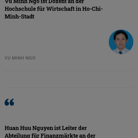
Vu Minh Ngo ist Dozent an der
Typeform
Hochschule für Wirtschaft in Ho-Chi-
Embed
Minh-Stadt
VU MINH NGO
Huan Huu Nguyen ist Leiter der
Abteilung für Finanzmärkte an der