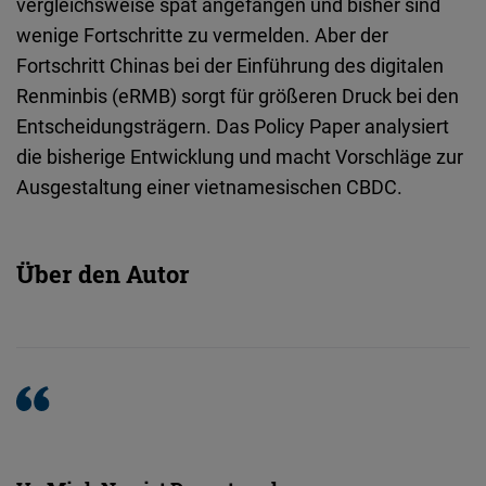
vergleichsweise spät angefangen und bisher sind
Embed
wenige Fortschritte zu vermelden. Aber der
Fortschritt Chinas bei der Einführung des digitalen
Cloudinary
Renminbis (eRMB) sorgt für größeren Druck bei den
Entscheidungsträgern. Das Policy Paper analysiert
Flickr
die bisherige Entwicklung und macht Vorschläge zur
Embed
Ausgestaltung einer vietnamesischen CBDC.
Newsletter2go
Embed
Über den Autor
Podigee
Embed
D.Vinci
Embed