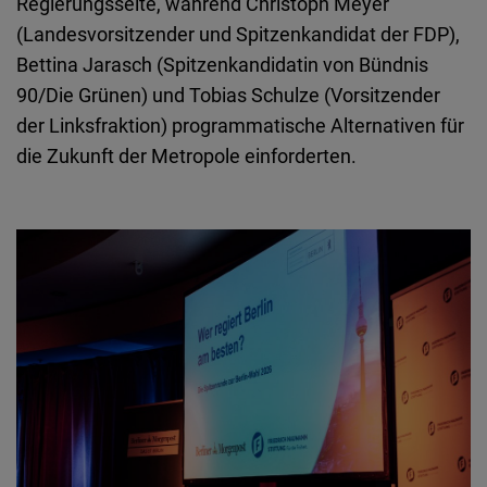
Regierungsseite, während Christoph Meyer
Typeform
(Landesvorsitzender und Spitzenkandidat der FDP),
Embed
Bettina Jarasch (Spitzenkandidatin von Bündnis
90/Die Grünen) und Tobias Schulze (Vorsitzender
der Linksfraktion) programmatische Alternativen für
die Zukunft der Metropole einforderten.