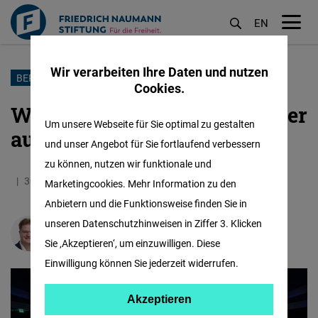
EN
M
öf
Wir verarbeiten Ihre Daten und nutzen
Direkt
BERLINER SPITZENRUNDE
Cookies.
zum
Wie die Parteien Berlin wieder
Inhalt
Um unsere Webseite für Sie optimal zu gestalten
auf Kurs bringen wollen
und unser Angebot für Sie fortlaufend verbessern
zu können, nutzen wir funktionale und
30.06.2026
7.4 Minuten
Deutschland
Marketingcookies. Mehr Information zu den
Anbietern und die Funktionsweise finden Sie in
unseren Datenschutzhinweisen in Ziffer 3. Klicken
Georg Mannsperger
Sie ‚Akzeptieren‘, um einzuwilligen. Diese
Einwilligung können Sie jederzeit widerrufen.
Akzeptieren
Akzeptieren