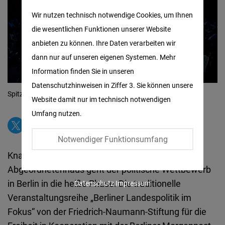
Matomo
Wir nutzen technisch notwendige Cookies, um Ihnen
die wesentlichen Funktionen unserer Website
Facebook
anbieten zu können. Ihre Daten verarbeiten wir
Embed
dann nur auf unseren eigenen Systemen. Mehr
Information finden Sie in unseren
Twitter
Datenschutzhinweisen in Ziffer 3. Sie können unsere
Embed
Spitzenrunde im Berliner Tempodrom
© FNF / Milena Radatz
Website damit nur im technisch notwendigen
Umfang nutzen.
Instagram
Embed
Notwendiger Funktionsumfang
Knapp drei Monate vor der Wahl zum
Youtube
Abgeordnetenhaus geht der politische Wettbewerb
Embed
in Berlin in die heiße Phase. Die traditionelle
Datenschutz
Impressum
Veranstaltungsreihe „Berliner Landespolitik im
Google
Fokus“ von der Friedrich-Naumann-Stiftung für die
Maps