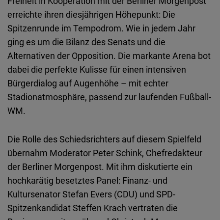
Freiheit in Kooperation mit der Berliner Morgenpost
Embed
erreichte ihren diesjährigen Höhepunkt: Die
Spitzenrunde im Tempodrom. Wie in jedem Jahr
Cloudinary
ging es um die Bilanz des Senats und die
Alternativen der Opposition. Die markante Arena bot
Flickr
dabei die perfekte Kulisse für einen intensiven
Embed
Bürgerdialog auf Augenhöhe – mit echter
Stadionatmosphäre, passend zur laufenden Fußball-
Newsletter2go
WM.
Embed
Die Rolle des Schiedsrichters auf diesem Spielfeld
Podigee
übernahm Moderator Peter Schink, Chefredakteur
Embed
der Berliner Morgenpost. Mit ihm diskutierte ein
hochkarätig besetztes Panel: Finanz- und
D.Vinci
Kultursenator Stefan Evers (CDU) und SPD-
Embed
Spitzenkandidat Steffen Krach vertraten die