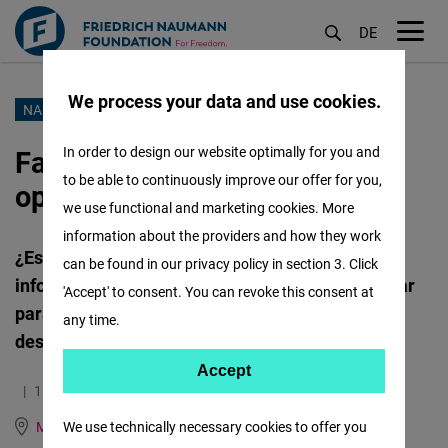
DE
M
öf
We process your data and use cookies.
Pasar
NAUMANN STORIES
al
Fake news y polarización: la
In order to design our website optimally for you and
contenido
to be able to continuously improve our offer for you,
oportunidad del storytelling
principal
we use functional and marketing cookies. More
information about the providers and how they work
¿Es el periodista simplemente un verificador de
can be found in our privacy policy in section 3. Click
información? ¿Qué mecanismos podemos utilizar
'Accept' to consent. You can revoke this consent at
para verdaderamente luchar contra la
any time.
desinformación?
Accept
Accept
15.09.2023
3.6 Minutos
Matomo
México
We use technically necessary cookies to offer you
English
German