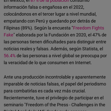
En México, el
87% de la población
consumió
Cloudinary
información falsa o engañosa en el 2022,
colocándonos en el tercer lugar a nivel mundial,
Flickr
empatando con Perú y quedando por detrás de
Embed
Filipinas (89%). Según la encuesta "
Freedom Fights
Fake
" elaborada por la Fundación en 2020, el 47% de
Newsletter2go
las personas tienen dificultades para distinguir entre
Embed
noticias reales y falsas. Además, según Statista, el
56.4%
de las personas a nivel global se preocupa por
Podigee
la veracidad de lo que consumen en Internet.
Embed
Ante una producción incontrolable y aparentemente
D.Vinci
imparable de noticias falsas, el papel del periodismo
Embed
para combatirlas es cada vez más crucial.
Recientemente, tuve el privilegio de participar en el
Typeform
seminario "Freedom of the Press - Challenges in the
Embed