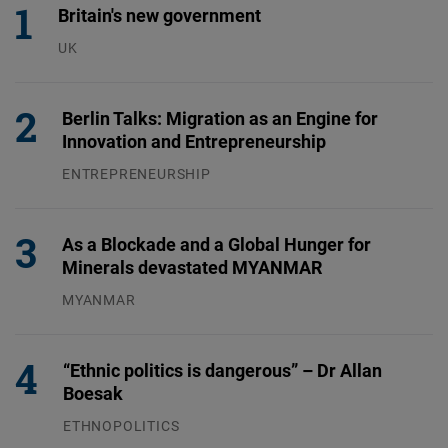
Britain's new government
UK
23.07.2026
Berlin Talks: Migration as an Engine for
Innovation and Entrepreneurship
ENTREPRENEURSHIP
31.07.2026
As a Blockade and a Global Hunger for
Minerals devastated MYANMAR
MYANMAR
04.08.2026
“Ethnic politics is dangerous” – Dr Allan
Boesak
ETHNOPOLITICS
23.07.2026