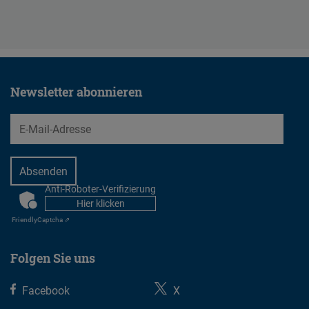
Ausbildungen der Beamtenlaufbahn
- jede Art von Projekten (Praktika, Sprachkurse,
Reisekostenzuschüsse usw.)
Newsletter abonnieren
EMail
Anti-Roboter-Verifizierung
CAPTCHA
Hier klicken
Friendly
Captcha ⇗
Folgen Sie uns
Facebook
X