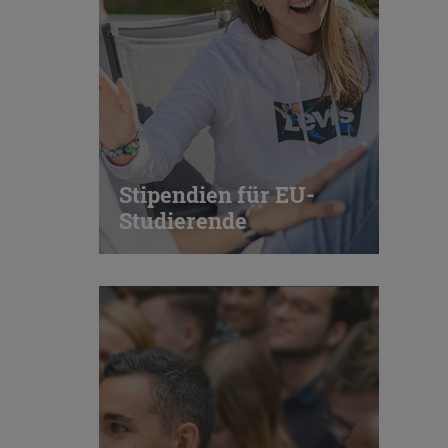
Embed
Cloudinary
Flickr
Embed
Stipendien für EU-
Newsletter2go
Studierende
Embed
Podigee
Embed
D.Vinci
Embed