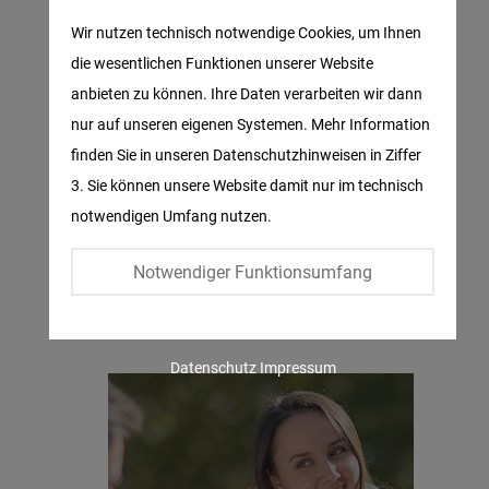
Matomo
Wir nutzen technisch notwendige Cookies, um Ihnen
die wesentlichen Funktionen unserer Website
Facebook
anbieten zu können. Ihre Daten verarbeiten wir dann
Embed
nur auf unseren eigenen Systemen. Mehr Information
finden Sie in unseren Datenschutzhinweisen in Ziffer
Twitter
3. Sie können unsere Website damit nur im technisch
Embed
notwendigen Umfang nutzen.
Instagram
Stipendien für
Notwendiger Funktionsumfang
Embed
deutsche Studierende
Youtube
Datenschutz
Impressum
Embed
Google
Maps