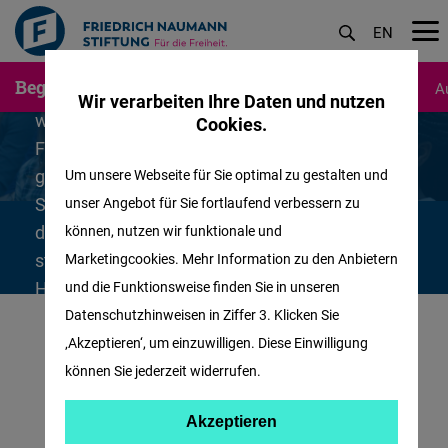
EN
Du hast gute bis sehr gute Noten oder
akademische Leistungen, interessierst Dich für
Direkt
Begabtenförderung
Studierende
Promovierende
A
Politik, bist engagiert und hast eine liberale,
Wir verarbeiten Ihre Daten und nutzen
zum
weltoffene Einstellung? Dann bist Du bei der
Cookies.
Inhalt
Friedrich-Naumann-Stiftung für die Freiheit
genau richtig und kannst Dich hier um ein
Um unsere Webseite für Sie optimal zu gestalten und
Studienstipendium bewerben. Wir fördern
unser Angebot für Sie fortlaufend verbessern zu
deutsche und ausländische Studierende, die an
können, nutzen wir funktionale und
staatlichen oder staatlich anerkannten
Marketingcookies. Mehr Information zu den Anbietern
Hochschulen und Fachhochschulen im
und die Funktionsweise finden Sie in unseren
Vollstudium studieren.
Datenschutzhinweisen in Ziffer 3. Klicken Sie
‚Akzeptieren‘, um einzuwilligen. Diese Einwilligung
können Sie jederzeit widerrufen.
Akzeptiere
Akzeptieren