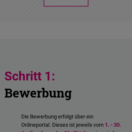
Embed
Cloudinary
Flickr
Embed
Newsletter2go
Embed
Schritt 1:
Podigee
Bewerbung
Embed
D.Vinci
Die Bewerbung erfolgt über ein
Embed
Onlineportal. Dieses ist jeweils vom
1. -
30.