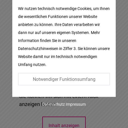
Matomo
Wir nutzen technisch notwendige Cookies, um Ihnen
die wesentlichen Funktionen unserer Website
Facebook
anbieten zu können. Ihre Daten verarbeiten wir
Embed
dann nur auf unseren eigenen Systemen. Mehr
Information finden Sie in unseren
Twitter
Datenschutzhinweisen in Ziffer 3. Sie können unsere
Embed
Website damit nur im technisch notwendigen
Umfang nutzen.
Instagram
Embed
Notwendiger Funktionsumfang
An dieser Stelle finden Sie einen
externen Inhalt, der den Inhalt ergänzt.
Youtube
Sie können ihn sich mit einem Klick
Embed
anzeigen lassen.
Datenschutz
Impressum
Google
Maps
Inhalt anzeigen