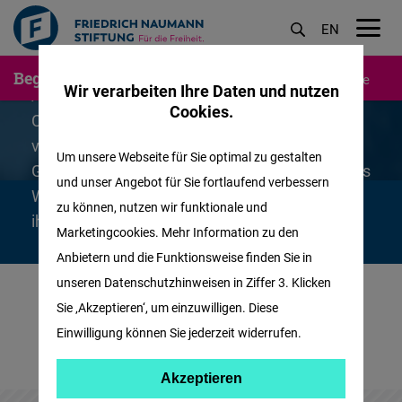
EN
M
Direkt
Begabtenförderung
Studierende
Promovierende
A
öf
Wir verarbeiten Ihre Daten und nutzen
zum
Als Begabtenförderwerk leben wir
Cookies.
Inhalt
Chancengerechtigkeit und eröffnen auf
vielfältigste Weise Bildungswege. Die
Um unsere Webseite für Sie optimal zu gestalten
Geförderten eint auf beeindruckende Weise das
und unser Angebot für Sie fortlaufend verbessern
Wissen um die Chance, die Bildung und das
zu können, nutzen wir funktionale und
ihnen gewährleistete Stipendium bedeuten.
Marketingcookies. Mehr Information zu den
Anbietern und die Funktionsweise finden Sie in
unseren Datenschutzhinweisen in Ziffer 3. Klicken
Sie ‚Akzeptieren‘, um einzuwilligen. Diese
Einwilligung können Sie jederzeit widerrufen.
Akzeptieren
Akzeptieren