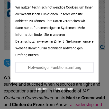
Matomo
Wir nutzen technisch notwendige Cookies, um Ihnen
die wesentlichen Funktionen unserer Website
Facebook
anbieten zu können. Ihre Daten verarbeiten wir
Embed
dann nur auf unseren eigenen Systemen. Mehr
Information finden Sie in unseren
Twitter
Datenschutzhinweisen in Ziffer 3. Sie können unsere
Embed
Website damit nur im technisch notwendigen
Umfang nutzen.
Instagram
Embed
Notwendiger Funktionsumfang
What does it really take for an organization to
Youtube
survive and succeed when resources are tight and
Embed
Datenschutz
Impressum
expectations are high? In this episode of
IAF
Continued Conversations
, hosts
Marike Groenewald
Google
and
Clinton du Preez
from Anew -
a leadership and
Maps