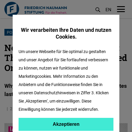
EN
M
öf
Wir verarbeiten Ihre Daten und nutzen
Direkt
PODCAST
Cookies.
zum
Networks, Talent, and Trust:
Inhalt
Um unsere Webseite für Sie optimal zu gestalten
The Foundations of Resourced
und unser Angebot für Sie fortlaufend verbessern
Organisations
zu können, nutzen wir funktionale und
Marketingcookies. Mehr Information zu den
Anbietern und die Funktionsweise finden Sie in
Why investing in people, networks and trust creates
unseren Datenschutzhinweisen in Ziffer 3. Klicken
lasting impact
Sie ‚Akzeptieren‘, um einzuwilligen. Diese
25.11.2025
1.1 Minuten
IAF
Einwilligung können Sie jederzeit widerrufen.
Akzeptieren
Akzeptieren