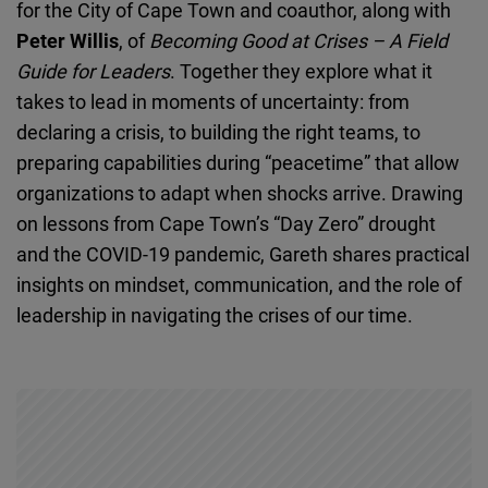
for the City of Cape Town and coauthor, along with
Embed
Peter Willis
, of
Becoming Good at Crises – A Field
Guide for Leaders
. Together they explore what it
Cloudinary
takes to lead in moments of uncertainty: from
declaring a crisis, to building the right teams, to
Flickr
preparing capabilities during “peacetime” that allow
Embed
organizations to adapt when shocks arrive. Drawing
on lessons from Cape Town’s “Day Zero” drought
Newsletter2go
and the COVID-19 pandemic, Gareth shares practical
Embed
insights on mindset, communication, and the role of
leadership in navigating the crises of our time.
Podigee
Embed
D.Vinci
Embed