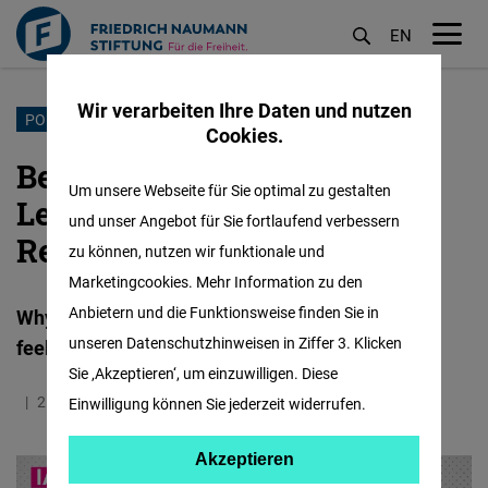
EN
M
öf
Wir verarbeiten Ihre Daten und nutzen
Direkt
PODCAST
Cookies.
zum
Becoming Crisis-Ready: On
Inhalt
Um unsere Webseite für Sie optimal zu gestalten
Leadership, Learning &
und unser Angebot für Sie fortlaufend verbessern
Resilience
zu können, nutzen wir funktionale und
Marketingcookies. Mehr Information zu den
Anbietern und die Funktionsweise finden Sie in
Why leadership clarity matters when everything
unseren Datenschutzhinweisen in Ziffer 3. Klicken
feels uncertain
Sie ‚Akzeptieren‘, um einzuwilligen. Diese
25.08.2025
1.4 Minuten
IAF
Einwilligung können Sie jederzeit widerrufen.
Akzeptieren
Akzeptieren