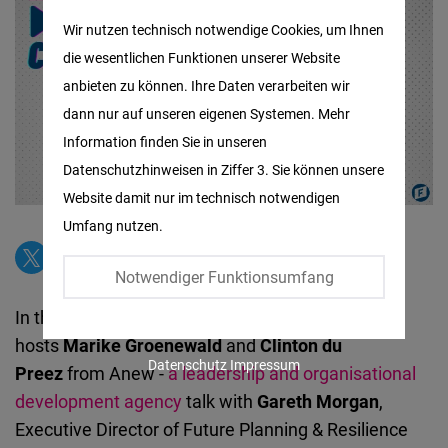
Matomo
Wir nutzen technisch notwendige Cookies, um Ihnen
die wesentlichen Funktionen unserer Website
Facebook
anbieten zu können. Ihre Daten verarbeiten wir
Embed
dann nur auf unseren eigenen Systemen. Mehr
Information finden Sie in unseren
Twitter
Datenschutzhinweisen in Ziffer 3. Sie können unsere
Embed
Website damit nur im technisch notwendigen
Umfang nutzen.
Instagram
Embed
Notwendiger Funktionsumfang
In this episode of
IAF Continued Conversations
,
Youtube
hosts
Marike Groenewald
and
Clinton du
Embed
Datenschutz
Impressum
Preez
from Anew -
a leadership and organisational
development agency
talk with
Gareth Morgan
,
Google
Executive Director of Future Planning & Resilience
Maps