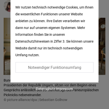
Matomo
Aneta Švrčinová
Wir nutzen technisch notwendige Cookies, um Ihnen
die wesentlichen Funktionen unserer Website
Facebook
anbieten zu können. Ihre Daten verarbeiten wir
Embed
dann nur auf unseren eigenen Systemen. Mehr
Information finden Sie in unseren
Twitter
Datenschutzhinweisen in Ziffer 3. Sie können unsere
Embed
Website damit nur im technisch notwendigen
Umfang nutzen.
Instagram
Embed
Notwendiger Funktionsumfang
Youtube
Bundespräsident Frank-Walter Steinmeier (l) und Tamas Sulyok,
Embed
Präsidenten der Republik Ungarn, sitzen vor dem Beginn eines
Datenschutz
Impressum
Gesprächs anlässlich des 35. Jahrestags des Paneuropäischen
Picknicks nebeneinander.
Google
© picture alliance/dpa | Sebastian Gollnow
Maps